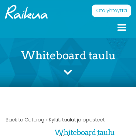
Skip to content
Raikua
Eläväistä pintaa – Onnellisia ilmeitä
Ota yhteyttä
Whiteboard taulu
Back to Catalog
Kyltit, taulut ja opasteet
Whiteboard taulu