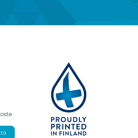
loste
ttä