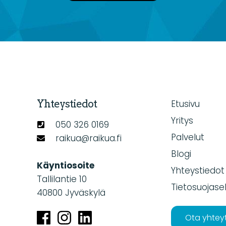
Yhteystiedot
Etusivu
Yritys
050 326 0169
Palvelut
raikua@raikua.fi
Blogi
Käyntiosoite
Yhteystiedot
Tallilantie 10
Tietosuojase
40800 Jyväskylä
Ota yhtey