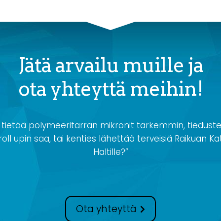
Jätä arvailu muille ja
ota yhteyttä meihin!
 tietää polymeeritarran mikronit tarkemmin, tiedustel
oll upin saa, tai kenties lähettää terveisiä Raikuan Kat
Haltille?”
Ota yhteyttä