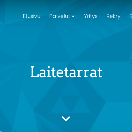
Etusivu
Palvelut
Yritys
Rekry
B
Laitetarrat