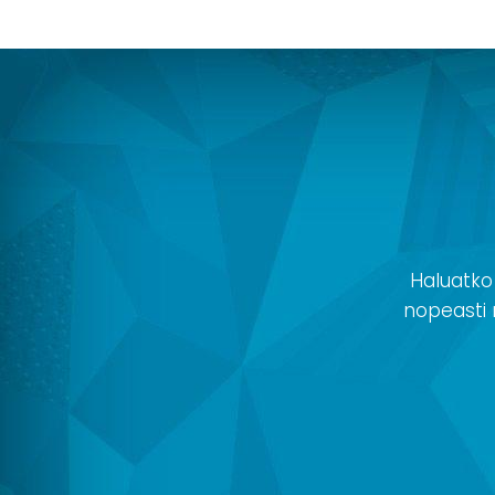
Haluatko
nopeasti r