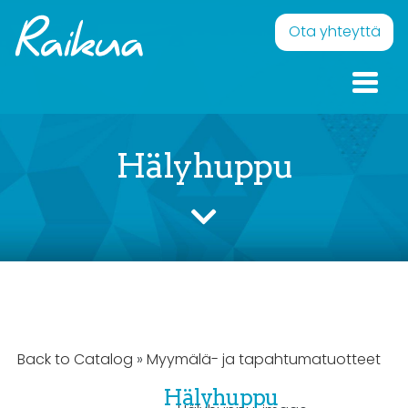
Skip to content
Raikua
Eläväistä pintaa – Onnellisia ilmeitä
Ota yhteyttä
Hälyhuppu
Back to Catalog
Myymälä- ja tapahtumatuotteet
Hälyhuppu