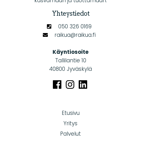
kasvamaan ja tuottamaan.
Yhteystiedot
050 326 0169
raikua@raikua.fi
Käyntiosoite
Tallilantie 10
40800 Jyväskylä
Etusivu
Yritys
Palvelut