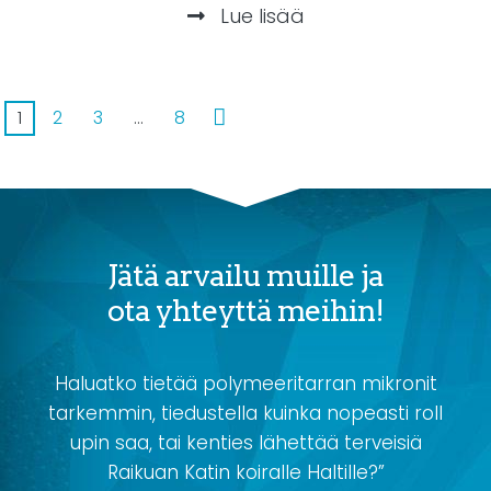
Lue lisää
1
2
3
…
8
Jätä arvailu muille ja
ota yhteyttä meihin!
Haluatko tietää polymeeritarran mikronit
tarkemmin, tiedustella kuinka nopeasti roll
upin saa, tai kenties lähettää terveisiä
Raikuan Katin koiralle Haltille?”