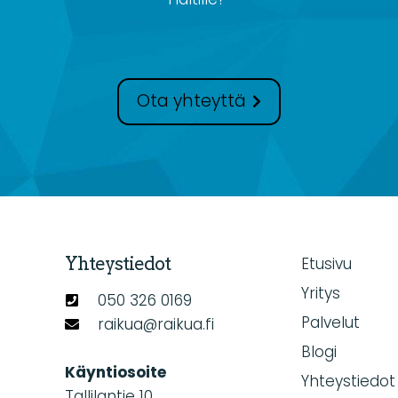
Ota yhteyttä
Yhteystiedot
Etusivu
Yritys
050 326 0169
Palvelut
raikua@raikua.fi
Blogi
Käyntiosoite
Yhteystiedot
Tallilantie 10