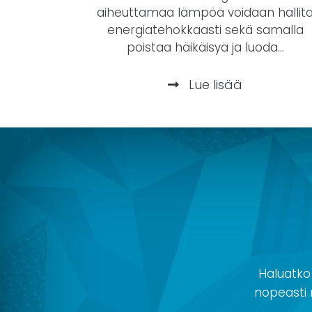
aiheuttamaa lämpöä voidaan hallit
energiatehokkaasti sekä samalla
poistaa häikäisyä ja luoda...
Lue lisää
Haluatko
nopeasti r