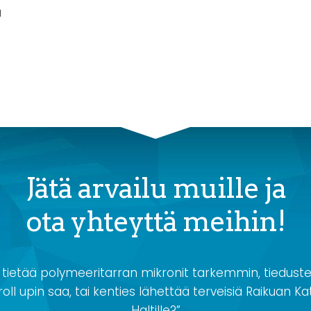
a
Jätä arvailu muille ja
ota yhteyttä meihin!
 tietää polymeeritarran mikronit tarkemmin, tiedustel
oll upin saa, tai kenties lähettää terveisiä Raikuan Kat
Haltille?”