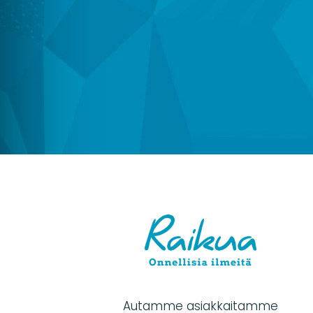
Autamme asiakkaitamme