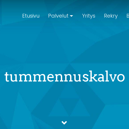
Etusivu
Palvelut
Yritys
Rekry
B
tummennuskalvo