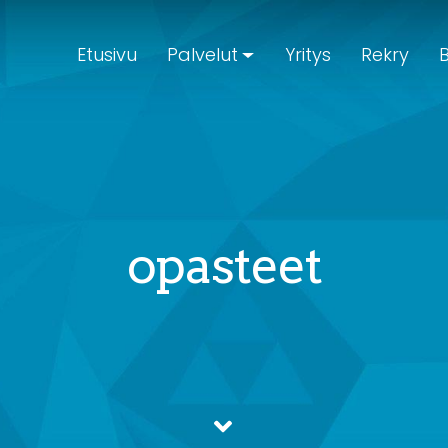
Etusivu
Palvelut
Yritys
Rekry
B
opasteet