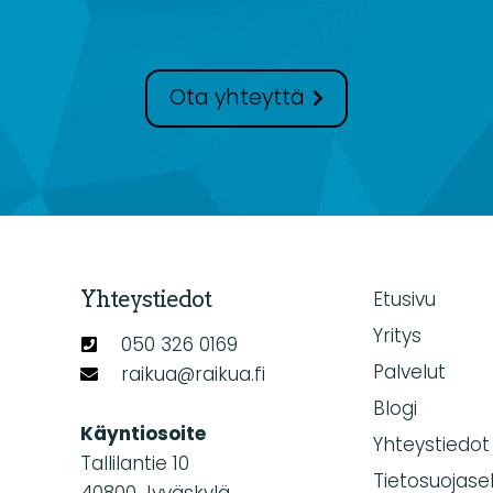
Ota yhteyttä
Yhteystiedot
Etusivu
Yritys
050 326 0169
Palvelut
raikua@raikua.fi
Blogi
Käyntiosoite
Yhteystiedot
Tallilantie 10
Tietosuojase