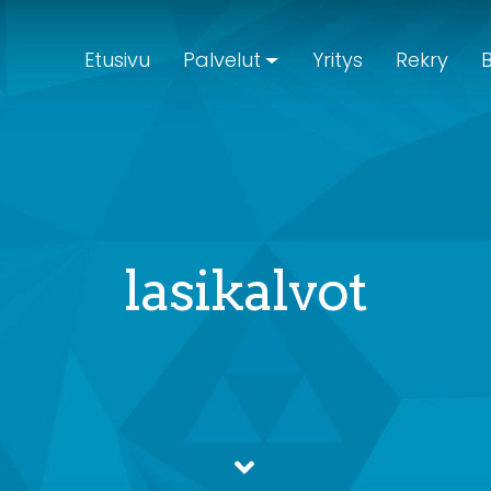
Etusivu
Palvelut
Yritys
Rekry
B
lasikalvot