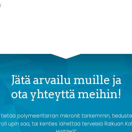
a
Jätä arvailu muille ja
ota yhteyttä meihin!
 tietää polymeeritarran mikronit tarkemmin, tiedustel
oll upin saa, tai kenties lähettää terveisiä Raikuan Kat
Haltille?”