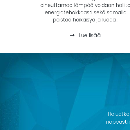
aiheuttamaa lämpöä voidaan hallit
energiatehokkaasti sekä samalla
poistaa häikäisyä ja luoda...
Lue lisää
Haluatko
nopeasti r