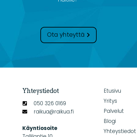
Ota yhteyttä
Yhteystiedot
Etusivu
Yritys
050 326 0169
Palvelut
raikua@raikua.fi
Blogi
Käyntiosoite
Yhteystiedot
Tallilantie 10