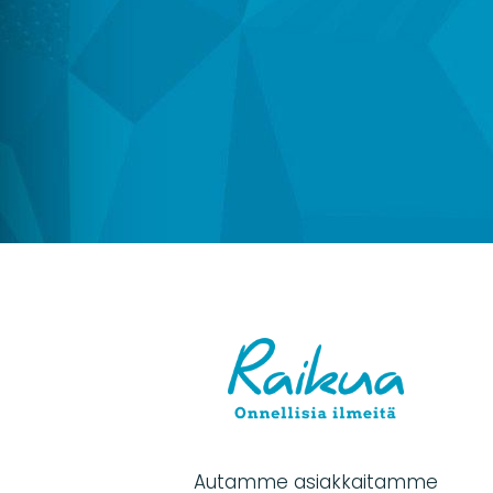
Autamme asiakkaitamme