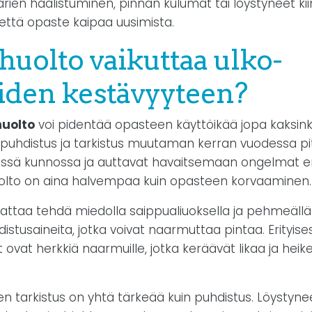
rien haalistuminen, pinnan kulumat tai löystyneet kii
 että opaste kaipaa uusimista.
huolto vaikuttaa ulko-
iden kestävyyteen?
huolto
voi pidentää opasteen käyttöikää jopa kaksinke
 puhdistus ja tarkistus muutaman kerran vuodessa pi
ssä kunnossa ja auttavat havaitsemaan ongelmat e
olto on aina halvempaa kuin opasteen korvaaminen.
ttaa tehdä miedolla saippualiuoksella ja pehmeällä li
stusaineita, jotka voivat naarmuttaa pintaa. Erityises
 ovat herkkiä naarmuille, jotka keräävät likaa ja heik
den tarkistus on yhtä tärkeää kuin puhdistus. Löystynee