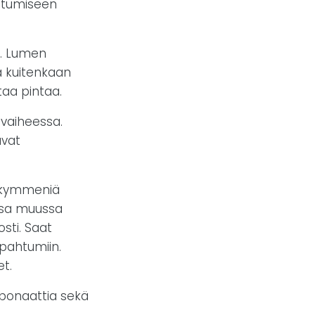
oitumiseen
n. Lumen
ä kuitenkaan
taa pintaa.
vaiheessa.
avat
sikymmeniä
nsa muussa
sti. Saat
apahtumiin.
et.
rbonaattia sekä