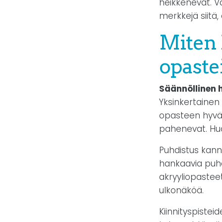
heikkenevät. Vä
merkkejä siitä,
Miten 
opaste
Säännöllinen 
Yksinkertainen
opasteen hyvä
pahenevat. Hu
Puhdistus kanna
hankaavia puhdi
akryyliopasteet
ulkonäköä.
Kiinnityspistei