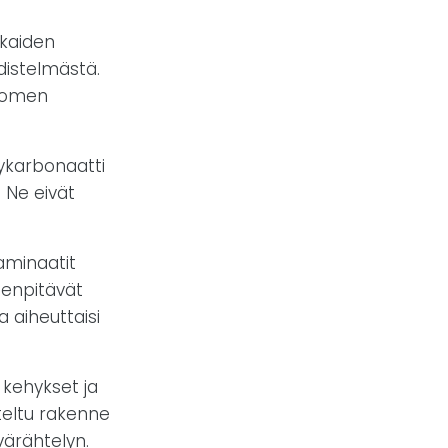
kkaiden
distelmästä.
Suomen
lykarbonaatti
. Ne eivät
aminaatit
denpitävät
a aiheuttaisi
 kehykset ja
iteltu rakenne
ärähtelyn.