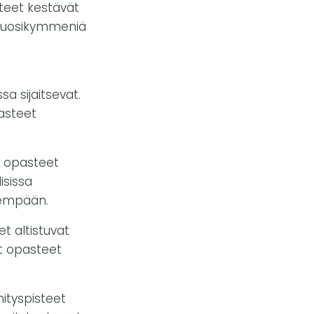
steet kestävät
 vuosikymmeniä
a sijaitsevat.
asteet
a opasteet
isissa
dempään.
t altistuvat
ut opasteet
nityspisteet