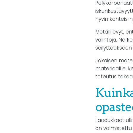
Polykarbonaatti
iskunkestävyytt
hyvin kohteisiin
Metallilevyt, er
valintoja. Ne k
säilyttääkseen
Jokaisen mater
materiaali ei 
toteutus takaa
Kuinka
opaste
Laadukkaat ul
on valmistettu 