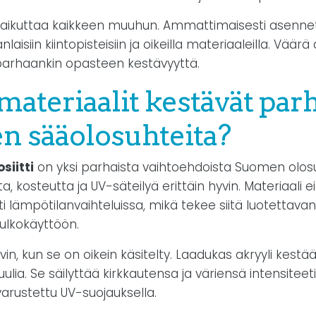
aikuttaa kaikkeen muuhun. Ammattimaisesti asenne
anlaisiin kiintopisteisiin ja oikeilla materiaaleilla. Vä
parhaankin opasteen kestävyyttä.
materiaalit kestävät par
 sääolosuhteita?
siitti
on yksi parhaista vaihtoehdoista Suomen olosu
, kosteutta ja UV-säteilyä erittäin hyvin. Materiaali ei
 lämpötilanvaihteluissa, mikä tekee siitä luotettava
 ulkokäyttöön.
hyvin, kun se on oikein käsitelty. Laadukas akryyli kes
tuulia. Se säilyttää kirkkautensa ja väriensä intensiteet
arustettu UV-suojauksella.