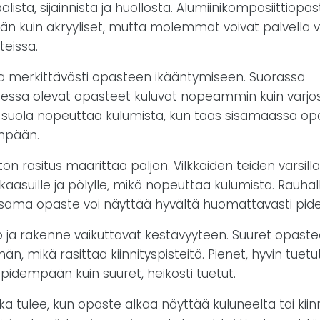
alista, sijainnista ja huollosta. Alumiinikomposiittiopa
än kuin akryyliset, mutta molemmat voivat palvella
teissa.
ttaa merkittävästi opasteen ikääntymiseen. Suorassa
essa olevat opasteet kuluvat nopeammin kuin varjoss
 suola nopeuttaa kulumista, kun taas sisämaassa op
mpään.
n rasitus määrittää paljon. Vilkkaiden teiden varsill
kaasuille ja pölylle, mikä nopeuttaa kulumista. Rauhall
 sama opaste voi näyttää hyvältä huomattavasti pi
ja rakenne vaikuttavat kestävyyteen. Suuret opastee
n, mikä rasittaa kiinnityspisteitä. Pienet, hyvin tuet
 pidempään kuin suuret, heikosti tuetut.
a tulee, kun opaste alkaa näyttää kuluneelta tai kiin