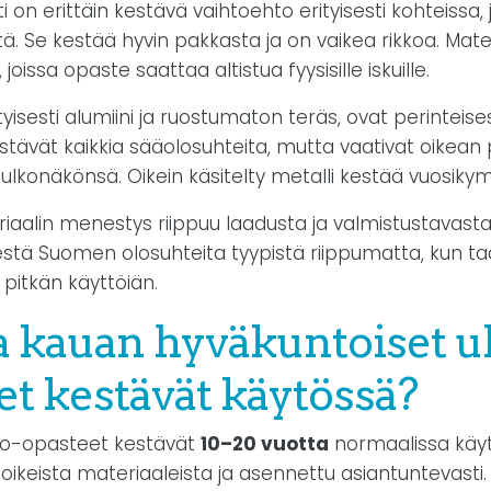
 on erittäin kestävä vaihtoehto erityisesti kohteissa, 
ä. Se kestää hyvin pakkasta ja on vaikea rikkoa. Mater
, joissa opaste saattaa altistua fyysisille iskuille.
ityisesti alumiini ja ruostumaton teräs, ovat perinteise
estävät kaikkia sääolosuhteita, mutta vaativat oikean 
 ulkonäkönsä. Oikein käsitelty metalli kestää vuosik
iaalin menestys riippuu laadusta ja valmistustavasta
kestä Suomen olosuhteita tyypistä riippumatta, kun t
 pitkän käyttöiän.
 kauan hyväkuntoiset u
et kestävät käytössä?
ko-opasteet kestävät
10–20 vuotta
normaalissa käyt
oikeista materiaaleista ja asennettu asiantuntevasti.