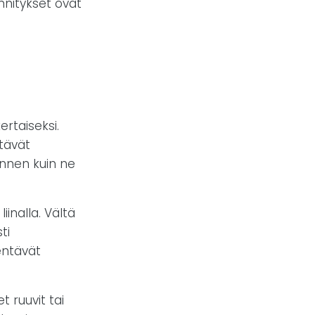
nnitykset ovat
rtaiseksi.
tävät
nnen kuin ne
inalla. Vältä
ti
entävät
t ruuvit tai