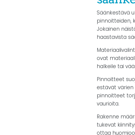
Säänkestävä u
pinnoitteiden,
Jokainen näistä
haastavista sä
Materiaalivalin
ovat materiaale
halkeile tai vä
Pinnoitteet su
estävät värien
pinnoitteet tor
vaurioita.
Rakenne määrit
tukevat kiinnit
ottaa huomioon