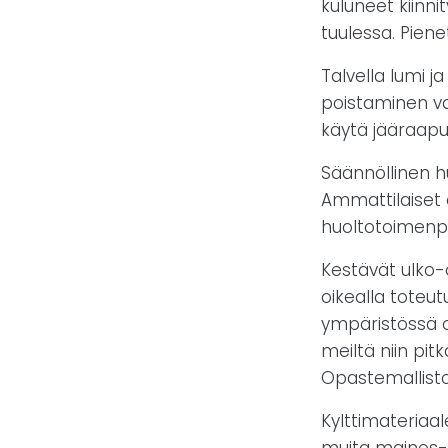
kuluneet kiinn
tuulessa. Piene
Talvella lumi 
poistaminen va
käytä jääraaput
Säännöllinen 
Ammattilaiset o
huoltotoimenpit
Kestävät ulko-
oikealla tote
ympäristössä on
meiltä niin pit
Opastemallistos
Kylttimateriaa