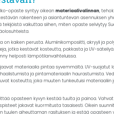
lko-opaste syntyy oikean
materiaalivalinnan
, teho
 kestävän rakenteen ja asiantuntevan asennuksen yh
 tekijöistä vaikuttaa siihen, miten opaste selviytyy 
äolosuhteista.
ta on kaiken perusta. Alumiinikomposiitti, akryyli ja po
ja, jotka kestävät kosteutta, pakkasta ja UV-säteilyä
änny helposti lämpötilanvaihteluissa.
ojaavat materiaalia pintaa syvemmältä. UV-suojatut l
 haalistumista ja pintamateriaalin haurastumista. Ve
juvat kosteutta, joka muuten tunkeutuisi materiaaliin j
tää opasteen kyvyn kestää tuulta ja painoa. Vahvat
yspisteet jakavat kuormitusta tasaisesti. Oikein suunn
 tuulen aiheuttaman rasituksen ja estää opasteen v