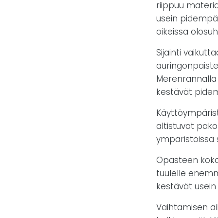
riippuu materia
usein pidempä
oikeissa olosuh
Sijainti vaiku
auringonpaiste
Merenrannalla
kestävät pide
Käyttöympäristö
altistuvat pako
ympäristöissä
Opasteen koko 
tuulelle enemmä
kestävät usein
Vaihtamisen aik