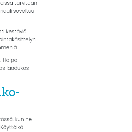
joissa tarvitaan
iaali soveltuu
sti kestäviä
pintakäsittelyn
ymmeniä.
. Halpa
aas laadukas
lko-
össä, kun ne
 Käyttöikä