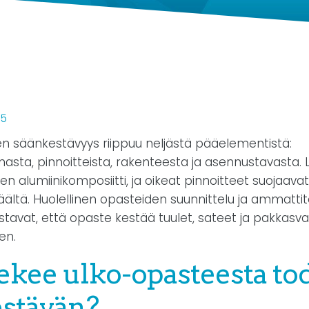
25
n säänkestävyys riippuu neljästä pääelementistä:
nnasta, pinnoitteista, rakenteesta ja asennustavasta.
ten alumiinikomposiitti, ja oikeat pinnoitteet suojaa
äältä. Huolellinen opasteiden suunnittelu ja ammattit
tavat, että opaste kestää tuulet, sateet ja pakkasva
en.
ekee ulko-opasteesta to
stävän?