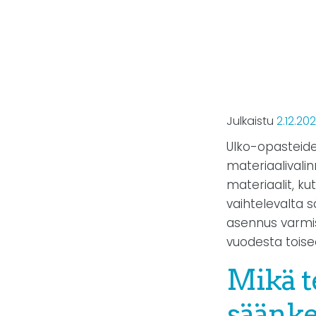
Julkaistu
2.12.20
Ulko-opasteide
materiaalivali
materiaalit, ku
vaihtelevalta s
asennus varmis
vuodesta toise
Mikä t
säänke