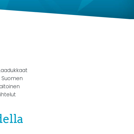
 Laadukkaat
vat Suomen
aitoinen
ihtelut
della