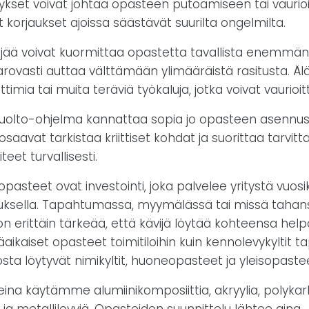
itykset voivat johtaa opasteen putoamiseen tai vauri
t korjaukset ajoissa säästävät suurilta ongelmilta.
ja jää voivat kuormittaa opastetta tavallista enemmä
rovasti auttaa välttämään ylimääräistä rasitusta. Äl
timia tai muita teräviä työkaluja, jotka voivat vaurioit
huolto-ohjelma kannattaa sopia jo opasteen asennus
saavat tarkistaa kriittiset kohdat ja suorittaa tarvitt
eet turvallisesti.
opasteet ovat investointi, joka palvelee yritystä vuo
utuksella. Tapahtumassa, myymälässä tai missä taha
 erittäin tärkeää, että kävijä löytää kohteensa helpo
käaikaiset opasteet toimitiloihin kuin kennolevykyltit t
ta löytyvät nimikyltit, huoneopasteet ja yleisopaste
leina käytämme alumiinikomposiittia, akryylia, polyka