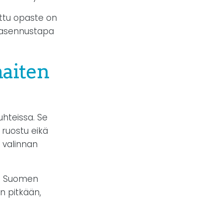
ttu opaste on
ärä asennustapa
haiten
hteissa. Se
 ruostu eikä
n valinnan
tää Suomen
in pitkään,