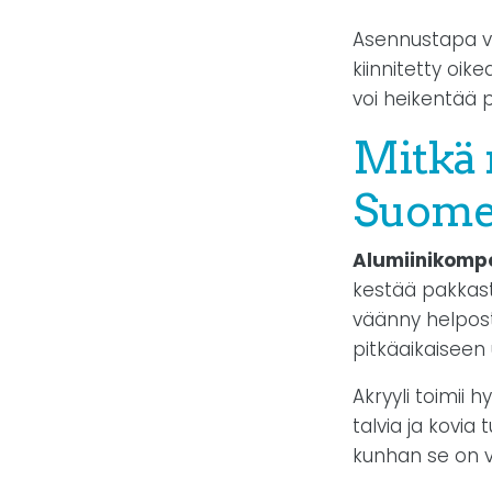
Asennustapa v
kiinnitetty oike
voi heikentää 
Mitkä 
Suomen
Alumiinikompo
kestää pakkasta
väänny helposti
pitkäaikaiseen
Akryyli toimii 
talvia ja kovia 
kunhan se on v