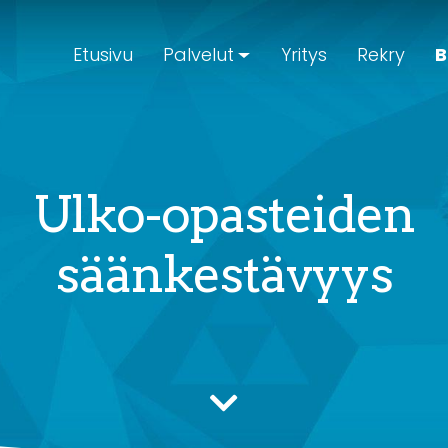
Etusivu
Palvelut
Yritys
Rekry
B
Ulko-opasteiden
säänkestävyys