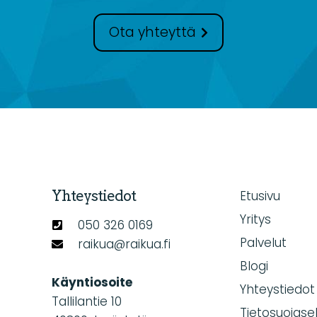
Ota yhteyttä
Yhteystiedot
Etusivu
Yritys
050 326 0169
Palvelut
raikua@raikua.fi
Blogi
Käyntiosoite
Yhteystiedot
Tallilantie 10
Tietosuojase