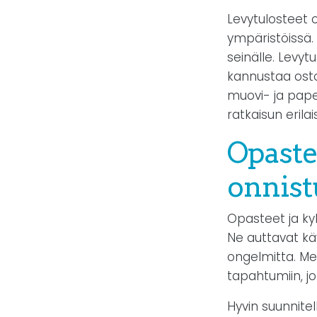
Levytulosteet 
ympäristöissä. 
seinälle. Levyt
kannustaa osto
muovi- ja paper
ratkaisun erilais
Opastee
onnist
Opasteet ja ky
Ne auttavat kä
ongelmitta. Mei
tapahtumiin, jo
Hyvin suunnitel