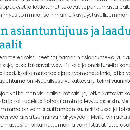
teippaukset ja lattiatarrat tekevät tapahtumasta paits
myös toiminnallisemman ja kävijäystävällisemmän.
n asiantuntijuus ja laad
aalit
lemme erikoistuneet tarjoamaan asiantuntevia ja laa
kaisuja, jotka takaavat wow-fiiliksiä ja onnistuneita koh
laadukkaita materiaaleja ja työmenetelmiä, jotka v
apahtuma on visuaalisesti vaikuttava ja toimii suunnitel
n valikoiman visuaalisia ratkaisuja, jotka kattavat k
ta ja roll-upeista kohokirjaimiin ja levytulosteisiin. Me
iimimme on valmis auttamaan suunnittelussa ja tote
asi saa ansaitsemansa näkyvyyden. Meillä on ratkaisu
umastasi unohtumattoman ja varmistavat, että osall