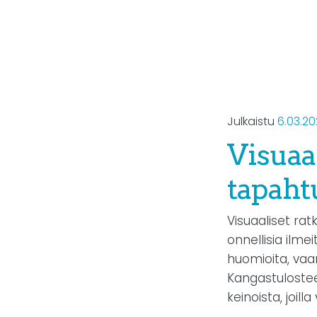
Julkaistu
6.03.2
Visuaa
tapah
Visuaaliset rat
onnellisia ilm
huomioita, va
Kangastulostee
keinoista, joil