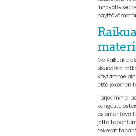
Innovatiiviset 
näyttävämmän 
Raikua
materi
Me Raikualla o
visuaalisia rat
Käytämme aina 
että jokainen t
Tarjoamme laaja
kangastulosteis
asiantunteva t
jotta tapahtum
tekevät tapaht