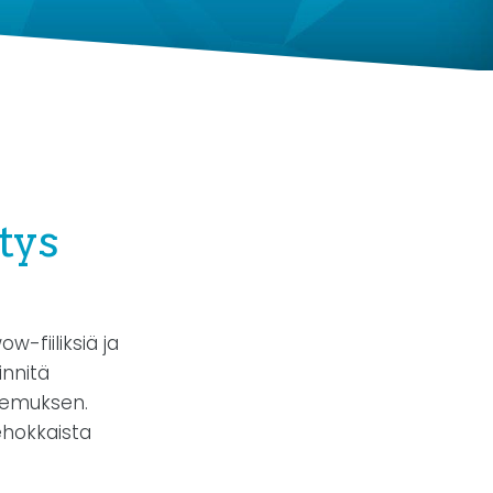
tys
w-fiiliksiä ja
innitä
kemuksen.
ehokkaista