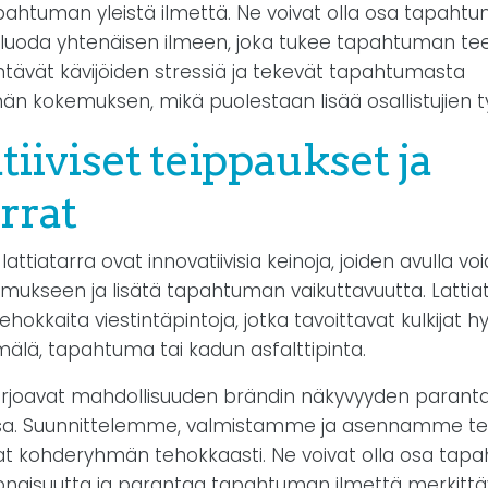
ahtuman yleistä ilmettä. Ne voivat olla osa tapahtu
ja luoda yhtenäisen ilmeen, joka tukee tapahtuman te
ntävät kävijöiden stressiä ja tekevät tapahtumasta
n kokemuksen, mikä puolestaan lisää osallistujien ty
iiviset teippaukset ja
arrat
lattiatarra ovat innovatiivisia keinoja, joiden avulla v
emukseen ja lisätä tapahtuman vaikuttavuutta. Latti
ehokkaita viestintäpintoja, jotka tavoittavat kulkijat hy
lä, tapahtuma tai kadun asfalttipinta.
arjoavat mahdollisuuden brändin näkyvyyden paran
oissa. Suunnittelemme, valmistamme ja asennamme te
vat kohderyhmän tehokkaasti. Ne voivat olla osa ta
konaisuutta ja parantaa tapahtuman ilmettä merkittäv