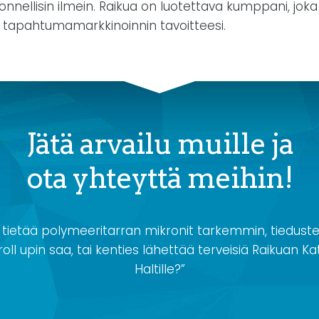
 onnellisin ilmein. Raikua on luotettava kumppani, jok
tapahtumamarkkinoinnin tavoitteesi.
Jätä arvailu muille ja
ota yhteyttä meihin!
 tietää polymeeritarran mikronit tarkemmin, tiedustel
oll upin saa, tai kenties lähettää terveisiä Raikuan Kat
Haltille?”