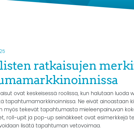
025
listen ratkaisujen merki
tumamarkkinoinnissa
kaisut ovat keskeisessä roolissa, kun halutaan luoda wo
eitä tapahtumamarkkinoinnissa. Ne eivät ainoastaan ki
an myös tekevät tapahtumasta mieleenpainuvan ko
t, roll-upit ja pop-up seinäkkeet ovat esimerkkejä t
la voidaan lisätä tapahtuman vetovoimaa.