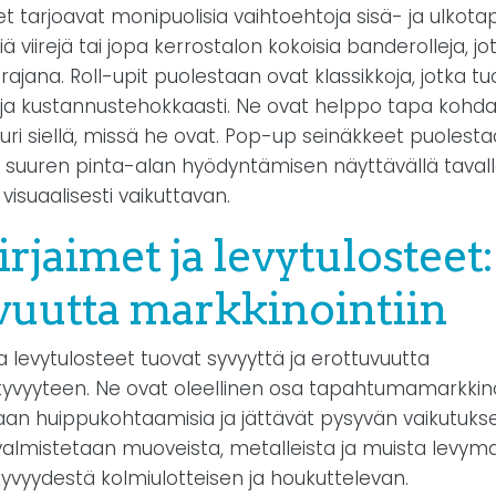
t tarjoavat monipuolisia vaihtoehtoja sisä- ja ulkota
iä viirejä tai jopa kerrostalon kokoisia banderolleja, jo
 rajana. Roll-upit puolestaan ovat klassikkoja, jotka tu
i ja kustannustehokkaasti. Ne ovat helppo tapa kohd
ri siellä, missä he ovat. Pop-up seinäkkeet puolest
 suuren pinta-alan hyödyntämisen näyttävällä tavall
isuaalisesti vaikuttavan.
rjaimet ja levytulosteet:
vuutta markkinointiin
a levytulosteet tuovat syvyyttä ja erottuvuutta
yyteen. Ne ovat oleellinen osa tapahtumamarkkinoin
an huippukohtaamisia ja jättävät pysyvän vaikutukse
valmistetaan muoveista, metalleista ja muista levymat
yvyydestä kolmiulotteisen ja houkuttelevan.