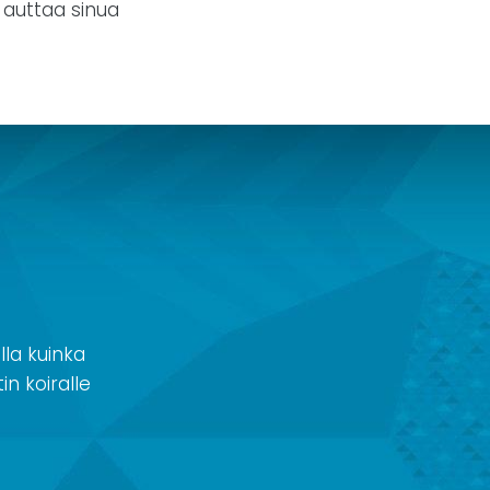
a auttaa sinua
la kuinka
in koiralle