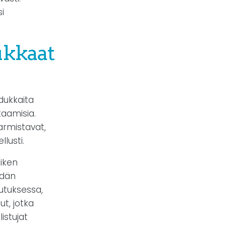
i
ukkaat
dukkaita
taamisia.
armistavat,
lusti.
aiken
idän
utuksessa,
t, jotka
istujat