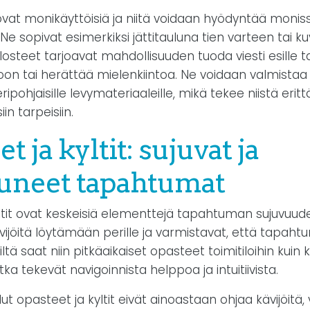
ovat monikäyttöisiä ja niitä voidaan hyödyntää moniss
Ne sopivat esimerkiksi jättitauluna tien varteen tai 
ulosteet tarjoavat mahdollisuuden tuoda viesti esille ta
on tai herättää mielenkiintoa. Ne voidaan valmistaa 
ipohjaisille levymateriaaleille, mikä tekee niistä erit
iin tarpeisiin.
t ja kyltit: sujuvat ja
uneet tapahtumat
ltit ovat keskeisiä elementtejä tapahtuman sujuvuud
vijöitä löytämään perille ja varmistavat, että tapaht
ltä saat niin pitkäaikaiset opasteet toimitiloihin kuin 
tka tekevät navigoinnista helppoa ja intuitiivista.
lut opasteet ja kyltit eivät ainoastaan ohjaa kävijöit