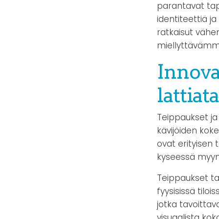
parantavat tap
identiteettiä 
ratkaisut vähe
miellyttävämmä
Innovat
lattiat
Teippaukset ja 
kävijöiden kok
ovat erityisen t
kyseessä myymä
Teippaukset t
fyysisissä til
jotka tavoitta
visuaalista ko