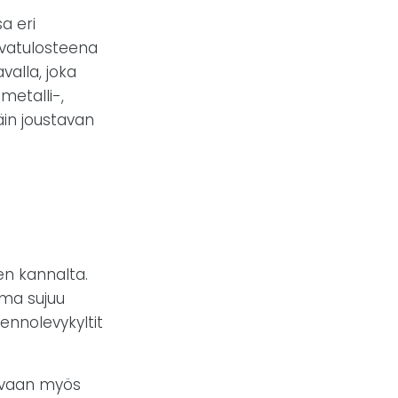
a eri
kuvatulosteena
valla, joka
metalli-,
täin joustavan
en kannalta.
uma sujuu
kennolevykyltit
ä, vaan myös