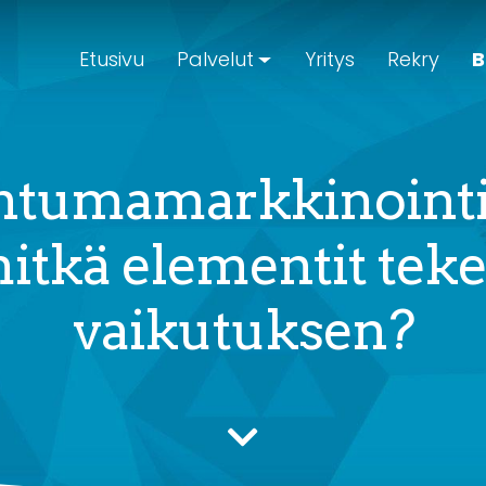
Etusivu
Palvelut
Yritys
Rekry
B
htumamarkkinointi
mitkä elementit teke
vaikutuksen?