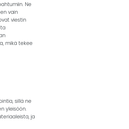
pahtumiin. Ne
ten vain
ovat viestin
ata
aan
a, mikä tekee
tia, sillä ne
n yleisöön.
eriaaleista, ja