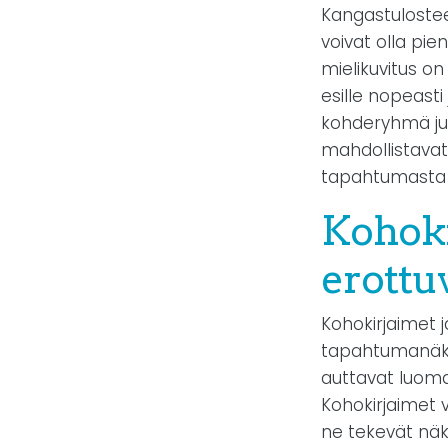
Kangastulostee
voivat olla pien
mielikuvitus on
esille nopeast
kohderyhmä juu
mahdollistavat
tapahtumasta v
Kohoki
erottu
Kohokirjaimet j
tapahtumanäkyv
auttavat luoma
Kohokirjaimet 
ne tekevät näk