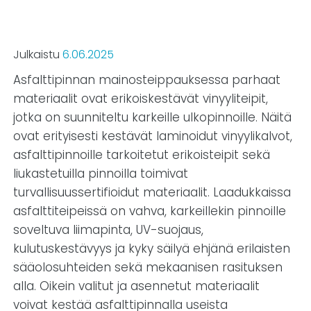
Julkaistu
6.06.2025
Asfalttipinnan mainosteippauksessa parhaat
materiaalit ovat erikoiskestävät vinyyliteipit,
jotka on suunniteltu karkeille ulkopinnoille. Näitä
ovat erityisesti kestävät laminoidut vinyylikalvot,
asfalttipinnoille tarkoitetut erikoisteipit sekä
liukastetuilla pinnoilla toimivat
turvallisuussertifioidut materiaalit. Laadukkaissa
asfalttiteipeissä on vahva, karkeillekin pinnoille
soveltuva liimapinta, UV-suojaus,
kulutuskestävyys ja kyky säilyä ehjänä erilaisten
sääolosuhteiden sekä mekaanisen rasituksen
alla. Oikein valitut ja asennetut materiaalit
voivat kestää asfalttipinnalla useista