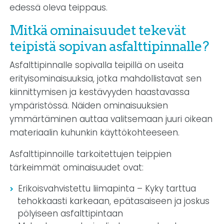
edessä oleva teippaus.
Mitkä ominaisuudet tekevät
teipistä sopivan asfalttipinnalle?
Asfalttipinnalle sopivalla teipillä on useita
erityisominaisuuksia, jotka mahdollistavat sen
kiinnittymisen ja kestävyyden haastavassa
ympäristössä. Näiden ominaisuuksien
ymmärtäminen auttaa valitsemaan juuri oikean
materiaalin kuhunkin käyttökohteeseen.
Asfalttipinnoille tarkoitettujen teippien
tärkeimmät ominaisuudet ovat:
Erikoisvahvistettu liimapinta – Kyky tarttua
tehokkaasti karkeaan, epätasaiseen ja joskus
pölyiseen asfalttipintaan