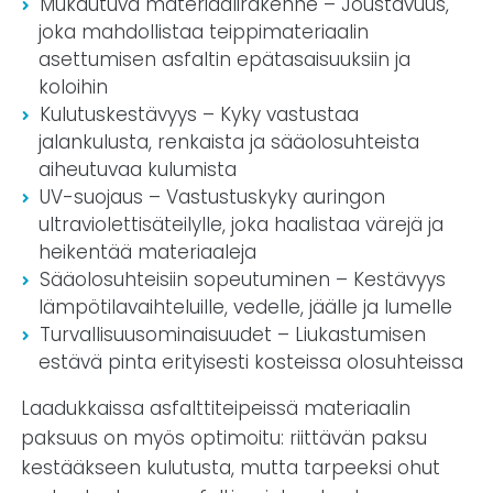
Mukautuva materiaalirakenne – Joustavuus,
joka mahdollistaa teippimateriaalin
asettumisen asfaltin epätasaisuuksiin ja
koloihin
Kulutuskestävyys – Kyky vastustaa
jalankulusta, renkaista ja sääolosuhteista
aiheutuvaa kulumista
UV-suojaus – Vastustuskyky auringon
ultraviolettisäteilylle, joka haalistaa värejä ja
heikentää materiaaleja
Sääolosuhteisiin sopeutuminen – Kestävyys
lämpötilavaihteluille, vedelle, jäälle ja lumelle
Turvallisuusominaisuudet – Liukastumisen
estävä pinta erityisesti kosteissa olosuhteissa
Laadukkaissa asfalttiteipeissä materiaalin
paksuus on myös optimoitu: riittävän paksu
kestääkseen kulutusta, mutta tarpeeksi ohut