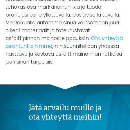
tehokas osa markkinointimixiä ja tuoda
brändiäsi esille yllättävällä, positiivisella tavalla.
Me Raikualla autamme sinua valitsemaan juuri
oikeat materiaalit ja toteutustavat
asfalttipinnan mainosteippauksiin.
Ota yhteyttä
asiantuntijoihimme
, niin suunnitellaan yhdessä
näyttävä ja kestävä asfalttimainonnan ratkaisu
juuri sinun tarpeisiisi.
Jätä arvailu muille ja
ota yhteyttä meihin!