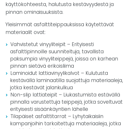
käyttökohteesta, halutusta kestävyydestä ja
pinnan ominaisuuksista.
Yleisimmät asfalttiteippauksissa käytettävät
materiaalit ovat:
Vahvistetut vinyyliteipit – Erityisesti
asfalttipinnoille suunniteltuja, tavallista
paksumpia vinyyliteippejä, joissa on karhean
pinnan sietävä erikoisliima
Laminoidut lattiavinyylikalvot – Kulutusta
kestävällä laminaatilla suojattuja materiaaleja,
jotka kestävät jalankulkua
Non-slip lattiateipit – Liukastumista estävällä
pinnalla varustettuja teippejä, jotka soveltuvat
erityisesti sisäänkäyntien lähelle
Tilapäiset asfalttitarrat – Lyhytaikaisiin
kampanjoihin tarkoitettuja materiaaleja, jotka