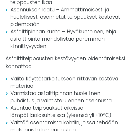
teippausten ikää
Asennuksen laatu – Ammattimaisesti ja
huolellisesti asennetut teippaukset kestävät
pidempään
Asfalttipinnan kunto – Hyväkuntoinen, ehjä
asfalttipinta mahdollistaa paremman
kiinnittyvyyden
Asfalttiteippausten kestävyyden pidentämiseksi
kannattaa:
Valita käyttötarkoitukseen riittävän kestävä
materiaali
Varmistaa asfalttipinnan huolellinen
puhdistus ja valmistelu ennen asennusta
Asentaa teippaukset oikeissa
lämpötilaolosuhteissa (yleensä yli +10°C)
Välttää asentamista kohtiin, joissa tehdään
mekaanista lumenpoistoa