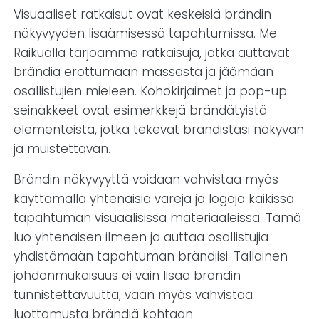
Visuaaliset ratkaisut ovat keskeisiä brändin
näkyvyyden lisäämisessä tapahtumissa. Me
Raikualla tarjoamme ratkaisuja, jotka auttavat
brändiä erottumaan massasta ja jäämään
osallistujien mieleen. Kohokirjaimet ja pop-up
seinäkkeet ovat esimerkkejä brändätyistä
elementeistä, jotka tekevät brändistäsi näkyvän
ja muistettavan.
Brändin näkyvyyttä voidaan vahvistaa myös
käyttämällä yhtenäisiä värejä ja logoja kaikissa
tapahtuman visuaalisissa materiaaleissa. Tämä
luo yhtenäisen ilmeen ja auttaa osallistujia
yhdistämään tapahtuman brändiisi. Tällainen
johdonmukaisuus ei vain lisää brändin
tunnistettavuutta, vaan myös vahvistaa
luottamusta brändiä kohtaan.