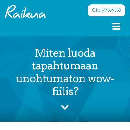
Skip to content
Raikua
Eläväistä pintaa – Onnellisia ilmeitä
Ota yhteyttä
Miten luoda
tapahtumaan
unohtumaton wow-
fiilis?