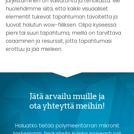
järjestäminen on vaivatonta ja tehokasta. Me
huolehdimme siitä, että kaikki visuaaliset
elementit tukevat tapahtuman tavoitetta ja
luovat halutun wow-fiiliksen. Olipa kyseessä
pieni tai suuri tapahtuma, meillä on tarvittava
osaaminen ja resurssit, jotta tapahtumasi
erottuu ja jää mieleen.
Jätä arvailu muille ja
ota yhteyttä meihin!
Haluatko tietää polymeeritarran mikronit
tarkemmin, tiedustella kuinka nopeasti roll