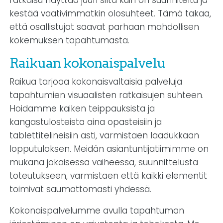
ratkaisu näyttää juuri siltä kuin on suunniteltu ja
kestää vaativimmatkin olosuhteet. Tämä takaa,
että osallistujat saavat parhaan mahdollisen
kokemuksen tapahtumasta.
Raikuan kokonaispalvelu
Raikua tarjoaa kokonaisvaltaisia palveluja
tapahtumien visuaalisten ratkaisujen suhteen.
Hoidamme kaiken teippauksista ja
kangastulosteista aina opasteisiin ja
tablettitelineisiin asti, varmistaen laadukkaan
lopputuloksen. Meidän asiantuntijatiimimme on
mukana jokaisessa vaiheessa, suunnittelusta
toteutukseen, varmistaen että kaikki elementit
toimivat saumattomasti yhdessä.
Kokonaispalvelumme avulla tapahtuman