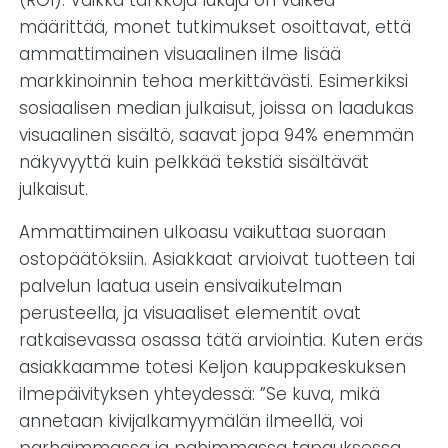
(ROI). Vaikka tarkkoja lukuja on vaikea
määrittää, monet tutkimukset osoittavat, että
ammattimainen visuaalinen ilme lisää
markkinoinnin tehoa merkittävästi. Esimerkiksi
sosiaalisen median julkaisut, joissa on laadukas
visuaalinen sisältö, saavat jopa 94% enemmän
näkyvyyttä kuin pelkkää tekstiä sisältävät
julkaisut.
Ammattimainen ulkoasu vaikuttaa suoraan
ostopäätöksiin. Asiakkaat arvioivat tuotteen tai
palvelun laatua usein ensivaikutelman
perusteella, ja visuaaliset elementit ovat
ratkaisevassa osassa tätä arviointia. Kuten eräs
asiakkaamme totesi Keljon kauppakeskuksen
ilmepäivityksen yhteydessä: ”Se kuva, mikä
annetaan kivijalkamyymälän ilmeellä, voi