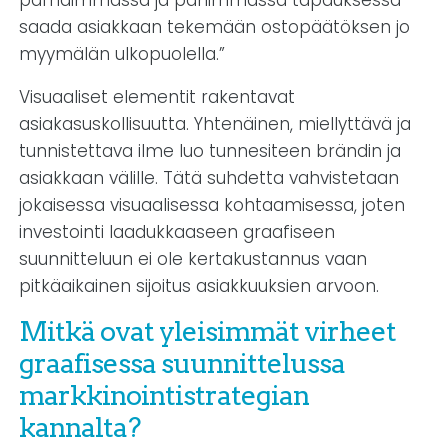
parhaimmassa ja pahimmassa tapauksessa
saada asiakkaan tekemään ostopäätöksen jo
myymälän ulkopuolella.”
Visuaaliset elementit rakentavat
asiakasuskollisuutta. Yhtenäinen, miellyttävä ja
tunnistettava ilme luo tunnesiteen brändin ja
asiakkaan välille. Tätä suhdetta vahvistetaan
jokaisessa visuaalisessa kohtaamisessa, joten
investointi laadukkaaseen graafiseen
suunnitteluun ei ole kertakustannus vaan
pitkäaikainen sijoitus asiakkuuksien arvoon.
Mitkä ovat yleisimmät virheet
graafisessa suunnittelussa
markkinointistrategian
kannalta?