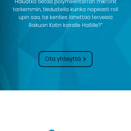
Haluatko tietää polymeeritarran mikronit
tarkemmin, tiedustella kuinka nopeasti roll
upin saa, tai kenties lähettää terveisiä
Raikuan Katin koiralle Haltille?”
Ota yhteyttä