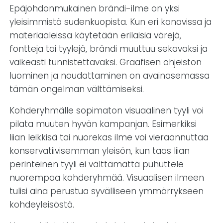
Epäjohdonmukainen brändi-ilme on yksi
yleisimmistä sudenkuopista. Kun eri kanavissa ja
materiaaleissa käytetään erilaisia värejä,
fontteja tai tyylejä, brändi muuttuu sekavaksi ja
vaikeasti tunnistettavaksi. Graafisen ohjeiston
luominen ja noudattaminen on avainasemassa
tämän ongelman välttämiseksi.
Kohderyhmälle sopimaton visuaalinen tyyli voi
pilata muuten hyvän kampanjan. Esimerkiksi
liian leikkisä tai nuorekas ilme voi vieraannuttaa
konservatiivisemman yleisön, kun taas liian
perinteinen tyyli ei välttämättä puhuttele
nuorempaa kohderyhmää. Visuaalisen ilmeen
tulisi aina perustua syvälliseen ymmärrykseen
kohdeyleisöstä.