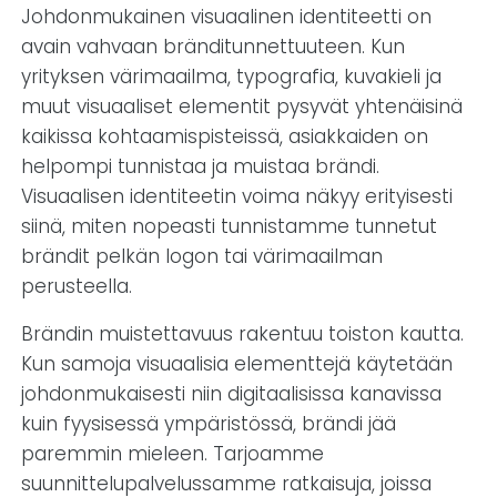
Johdonmukainen visuaalinen identiteetti on
avain vahvaan bränditunnettuuteen. Kun
yrityksen värimaailma, typografia, kuvakieli ja
muut visuaaliset elementit pysyvät yhtenäisinä
kaikissa kohtaamispisteissä, asiakkaiden on
helpompi tunnistaa ja muistaa brändi.
Visuaalisen identiteetin voima näkyy erityisesti
siinä, miten nopeasti tunnistamme tunnetut
brändit pelkän logon tai värimaailman
perusteella.
Brändin muistettavuus rakentuu toiston kautta.
Kun samoja visuaalisia elementtejä käytetään
johdonmukaisesti niin digitaalisissa kanavissa
kuin fyysisessä ympäristössä, brändi jää
paremmin mieleen. Tarjoamme
suunnittelupalvelussamme ratkaisuja, joissa