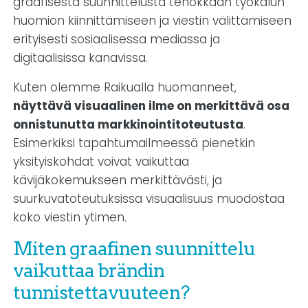
graafisesta suunnittelusta tehokkaan työkalun
huomion kiinnittämiseen ja viestin välittämiseen
erityisesti sosiaalisessa mediassa ja
digitaalisissa kanavissa.
Kuten olemme Raikualla huomanneet,
näyttävä visuaalinen ilme on merkittävä osa
onnistunutta markkinointitoteutusta
.
Esimerkiksi tapahtumailmeessä pienetkin
yksityiskohdat voivat vaikuttaa
kävijäkokemukseen merkittävästi, ja
suurkuvatoteutuksissa visuaalisuus muodostaa
koko viestin ytimen.
Miten graafinen suunnittelu
vaikuttaa brändin
tunnistettavuuteen?