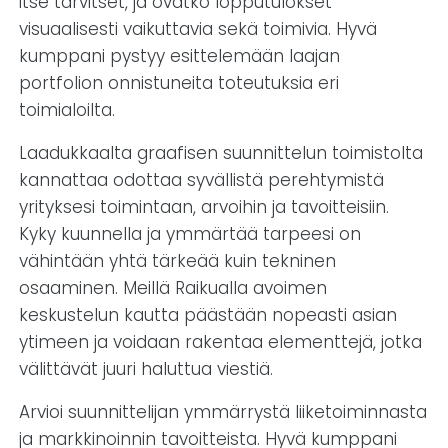
itse tarvitset, ja ovatko lopputulokset
visuaalisesti vaikuttavia sekä toimivia. Hyvä
kumppani pystyy esittelemään laajan
portfolion onnistuneita toteutuksia eri
toimialoilta.
Laadukkaalta graafisen suunnittelun toimistolta
kannattaa odottaa syvällistä perehtymistä
yrityksesi toimintaan, arvoihin ja tavoitteisiin.
Kyky kuunnella ja ymmärtää tarpeesi on
vähintään yhtä tärkeää kuin tekninen
osaaminen. Meillä Raikualla avoimen
keskustelun kautta päästään nopeasti asian
ytimeen ja voidaan rakentaa elementtejä, jotka
välittävät juuri haluttua viestiä.
Arvioi suunnittelijan ymmärrystä liiketoiminnasta
ja markkinoinnin tavoitteista. Hyvä kumppani