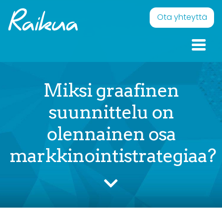
Skip to content
Raikua
Eläväistä pintaa – Onnellisia ilmeitä
Ota yhteyttä
Miksi graafinen
suunnittelu on
olennainen osa
markkinointistrategiaa?