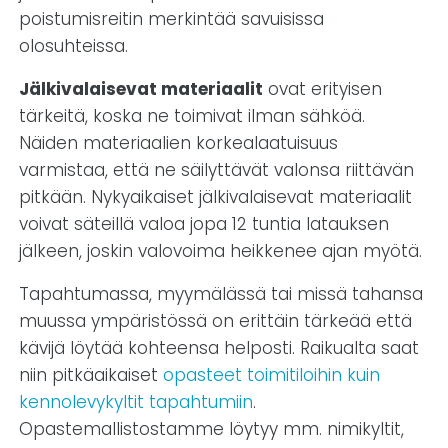
poistumisreitin merkintää savuisissa
olosuhteissa.
Jälkivalaisevat materiaalit
ovat erityisen
tärkeitä, koska ne toimivat ilman sähköä.
Näiden materiaalien korkealaatuisuus
varmistaa, että ne säilyttävät valonsa riittävän
pitkään. Nykyaikaiset jälkivalaisevat materiaalit
voivat säteillä valoa jopa 12 tuntia latauksen
jälkeen, joskin valovoima heikkenee ajan myötä.
Tapahtumassa, myymälässä tai missä tahansa
muussa ympäristössä on erittäin tärkeää että
kävijä löytää kohteensa helposti. Raikualta saat
niin pitkäaikaiset
opasteet toimitiloihin kuin
kennolevykyltit tapahtumiin
.
Opastemallistostamme löytyy mm. nimikyltit,