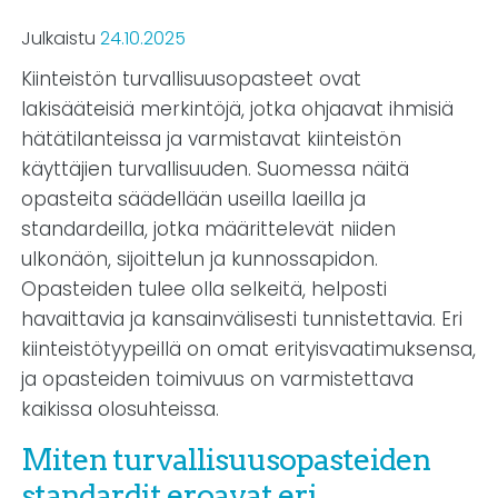
Julkaistu
24.10.2025
Kiinteistön turvallisuusopasteet ovat
lakisääteisiä merkintöjä, jotka ohjaavat ihmisiä
hätätilanteissa ja varmistavat kiinteistön
käyttäjien turvallisuuden. Suomessa näitä
opasteita säädellään useilla laeilla ja
standardeilla, jotka määrittelevät niiden
ulkonäön, sijoittelun ja kunnossapidon.
Opasteiden tulee olla selkeitä, helposti
havaittavia ja kansainvälisesti tunnistettavia. Eri
kiinteistötyypeillä on omat erityisvaatimuksensa,
ja opasteiden toimivuus on varmistettava
kaikissa olosuhteissa.
Miten turvallisuusopasteiden
standardit eroavat eri