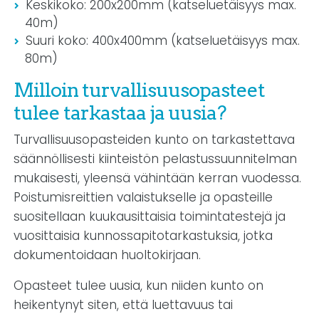
Keskikoko: 200x200mm (katseluetäisyys max.
40m)
Suuri koko: 400x400mm (katseluetäisyys max.
80m)
Milloin turvallisuusopasteet
tulee tarkastaa ja uusia?
Turvallisuusopasteiden kunto on tarkastettava
säännöllisesti kiinteistön pelastussuunnitelman
mukaisesti, yleensä vähintään kerran vuodessa.
Poistumisreittien valaistukselle ja opasteille
suositellaan kuukausittaisia toimintatestejä ja
vuosittaisia kunnossapitotarkastuksia, jotka
dokumentoidaan huoltokirjaan.
Opasteet tulee uusia, kun niiden kunto on
heikentynyt siten, että luettavuus tai