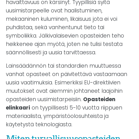
havaittavuus on kärsinyt. Tyypillisiä syitä
uusimistarpeelle ovat haalistuminen,
mekaaninen kuluminen, likaisuus jota ei voi
puhdistaa, sekä vanhentunut tieto tai
symboliikka. Jälkivalaisevien opasteiden teho
heikkenee ajan myötä, joten ne tulisi testata
säännöllisesti ja uusia tarvittaessa.
Lainsäädännön tai standardien muuttuessa
vanhat opasteet on päivitettävä vastaamaan
uusia vaatimuksia. Esimerkiksi EU-direktiivien
muutokset ovat aiemmin johtaneet laajoihin
opasteiden uusimistarpeisiin.
Opasteiden
elinkaari
on tyypillisesti 5-10 vuotta riippuen
materiaalista, ympäristöolosuhteista ja
käytetystä teknologiasta.
Miten turvallisuusopasteiden