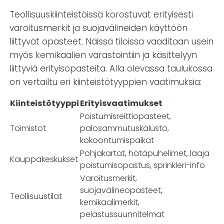
Teollisuuskiinteistöissä korostuvat erityisesti
varoitusmerkit ja suojavälineiden käyttöön
liittyvät opasteet. Näissä tiloissa vaaditaan usein
myös kemikaalien varastointiin ja käsittelyyn
liittyviä erityisopasteita. Alla olevassa taulukossa
on vertailtu eri kiinteistötyyppien vaatimuksia:
Kiinteistötyyppi
Erityisvaatimukset
Poistumisreittiopasteet,
Toimistot
palosammutuskalusto,
kokoontumispaikat
Pohjakartat, hätäpuhelimet, laaja
Kauppakeskukset
poistumisopastus, sprinkleri-info
Varoitusmerkit,
suojavälineopasteet,
Teollisuustilat
kemikaalimerkit,
pelastussuunnitelmat