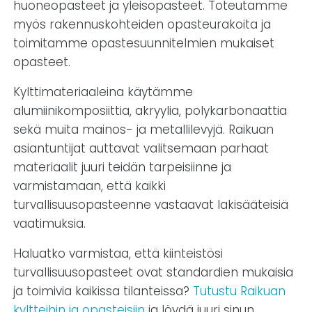
huoneopasteet ja yleisopasteet. Toteutamme
myös rakennuskohteiden opasteurakoita ja
toimitamme opastesuunnitelmien mukaiset
opasteet.
Kylttimateriaaleina käytämme
alumiinikomposiittia, akryylia, polykarbonaattia
sekä muita mainos- ja metallilevyjä. Raikuan
asiantuntijat auttavat valitsemaan parhaat
materiaalit juuri teidän tarpeisiinne ja
varmistamaan, että kaikki
turvallisuusopasteenne vastaavat lakisääteisiä
vaatimuksia.
Haluatko varmistaa, että kiinteistösi
turvallisuusopasteet ovat standardien mukaisia
ja toimivia kaikissa tilanteissa?
Tutustu Raikuan
kyltteihin ja opasteisiin
ja löydä juuri sinun