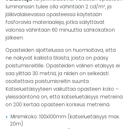
luminanssin tulee olla vähintään 2 cd/m², ja
jälkivalaisevassa opasteessa käytetään
fosforoivia materiaaleja, jotka säilyttävät
valonsa vähintään 60 minuuttia sähkökatkon
jälkeen.
Opasteiden sijoittelussa on huomioitava, että
ne näkyvät kaikista tiloista, joista on pääsy
poistumisreitille. Opasteiden välinen etäisyys ei
saa ylittää 30 metriä, ja niiden on selkeästi
osoitettava poistumisreitin suunta.
Katseluetäisyyteen vaikuttaa opasteen koko –
yleissääntönä on, että katseluetäisyys metreinä
on 200 kertaa opasteen korkeus metreinä.
Minimikoko: 100x100mm (katseluetäisyys max.
20m)