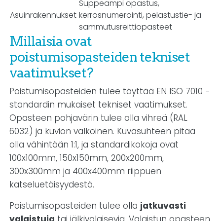
Suppeampi opastus,
Asuinrakennukset
kerrosnumerointi, pelastustie- ja
sammutusreittiopasteet
Millaisia ovat
poistumisopasteiden tekniset
vaatimukset?
Poistumisopasteiden tulee täyttää EN ISO 7010 -
standardin mukaiset tekniset vaatimukset.
Opasteen pohjavärin tulee olla vihreä (RAL
6032) ja kuvion valkoinen. Kuvasuhteen pitää
olla vähintään 1:1, ja standardikokoja ovat
100x100mm, 150x150mm, 200x200mm,
300x300mm ja 400x400mm riippuen
katseluetäisyydestä.
Poistumisopasteiden tulee olla
jatkuvasti
valaistuja
tai jälkivalaisevia. Valaistun opasteen