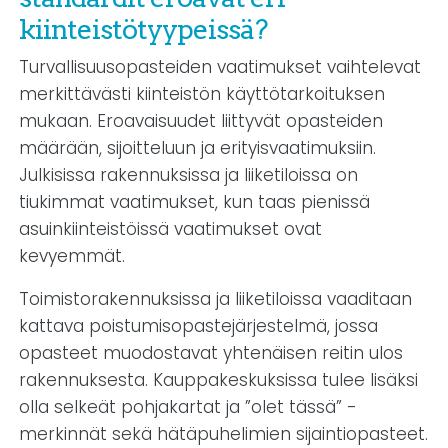
kiinteistötyypeissä?
Turvallisuusopasteiden vaatimukset vaihtelevat
merkittävästi kiinteistön käyttötarkoituksen
mukaan. Eroavaisuudet liittyvät opasteiden
määrään, sijoitteluun ja erityisvaatimuksiin.
Julkisissa rakennuksissa ja liiketiloissa on
tiukimmat vaatimukset, kun taas pienissä
asuinkiinteistöissä vaatimukset ovat
kevyemmät.
Toimistorakennuksissa ja liiketiloissa vaaditaan
kattava poistumisopastejärjestelmä, jossa
opasteet muodostavat yhtenäisen reitin ulos
rakennuksesta. Kauppakeskuksissa tulee lisäksi
olla selkeät pohjakartat ja ”olet tässä” -
merkinnät sekä hätäpuhelimien sijaintiopasteet.