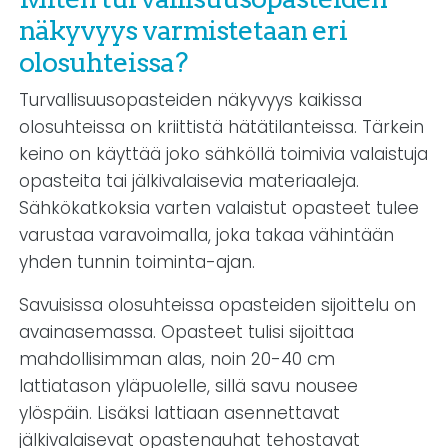
näkyvyys varmistetaan eri
olosuhteissa?
Turvallisuusopasteiden näkyvyys kaikissa
olosuhteissa on kriittistä hätätilanteissa. Tärkein
keino on käyttää joko sähköllä toimivia valaistuja
opasteita tai jälkivalaisevia materiaaleja.
Sähkökatkoksia varten valaistut opasteet tulee
varustaa varavoimalla, joka takaa vähintään
yhden tunnin toiminta-ajan.
Savuisissa olosuhteissa opasteiden sijoittelu on
avainasemassa. Opasteet tulisi sijoittaa
mahdollisimman alas, noin 20-40 cm
lattiatason yläpuolelle, sillä savu nousee
ylöspäin. Lisäksi lattiaan asennettavat
jälkivalaisevat opastenauhat tehostavat