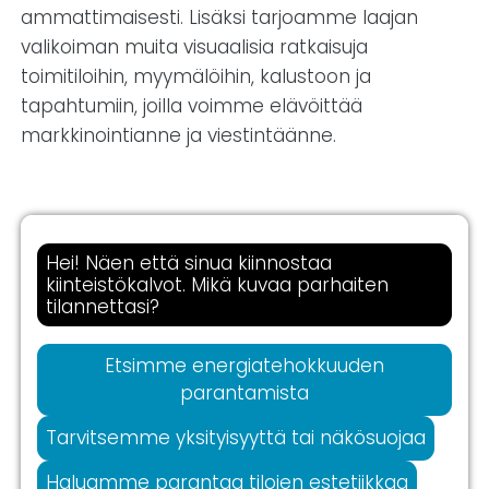
ammattimaisesti. Lisäksi tarjoamme laajan
valikoiman muita visuaalisia ratkaisuja
toimitiloihin, myymälöihin, kalustoon ja
tapahtumiin, joilla voimme elävöittää
markkinointianne ja viestintäänne.
Hei! Näen että sinua kiinnostaa
kiinteistökalvot. Mikä kuvaa parhaiten
tilannettasi?
Etsimme energiatehokkuuden
parantamista
Tarvitsemme yksityisyyttä tai näkösuojaa
Haluamme parantaa tilojen estetiikkaa