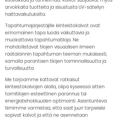
estetiikkaa ja tunnelmaa. Kalvot suojaavat myös
arvokkaita tuotteita ja sisustusta UV-säteilyn
haittavaikutuksilta.
Tapahtumajärjestäjille kiinteistökalvot ovat
erinomainen tapa luoda vaikuttavia ja
muokattavia tapahtumatiloja. Ne
mahdollistavat tilojen visuaalisen ilmeen
räätälöinnin tapahtuman teeman mukaisesti,
samalla parantaen tilojen toiminnallisuutta ja
turvallisuutta.
Me tarjoamme kattavat ratkaisut
kiinteistökalvojen alalla, olipa kyseessä sitten
toimitilojen esteettinen parannus tai
energiatehokkuuden optimointi. Asiantunteva
tiimimme varmistaa, että saat juuri tarpeisiisi
sopivat kalvot ja että ne asennetaan