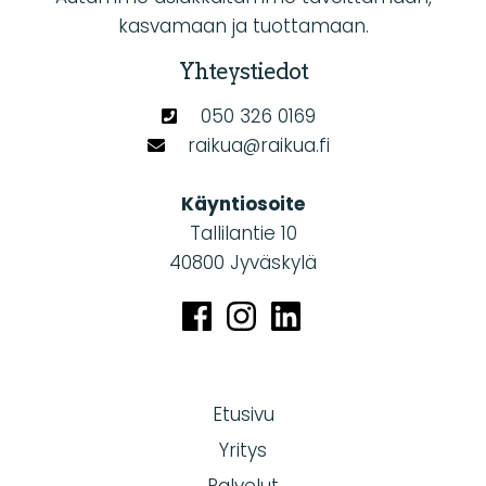
kasvamaan ja tuottamaan.
Yhteystiedot
050 326 0169
raikua@raikua.fi
Käyntiosoite
Tallilantie 10
40800 Jyväskylä
Etusivu
Yritys
Palvelut