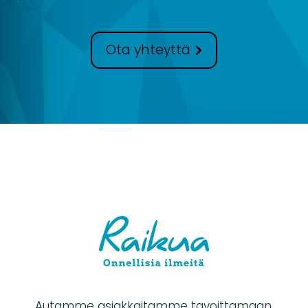
Ota yhteyttä
Autamme asiakkaitamme tavoittamaan,