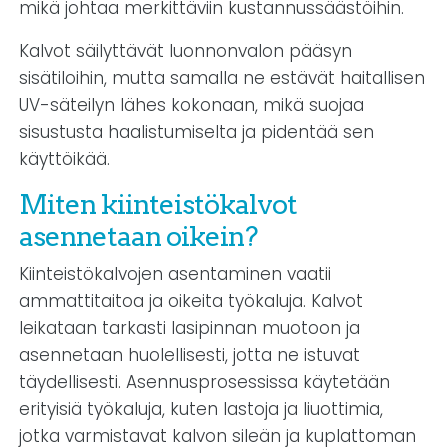
mikä johtaa merkittäviin kustannussäästöihin.
Kalvot säilyttävät luonnonvalon pääsyn
sisätiloihin, mutta samalla ne estävät haitallisen
UV-säteilyn lähes kokonaan, mikä suojaa
sisustusta haalistumiselta ja pidentää sen
käyttöikää.
Miten kiinteistökalvot
asennetaan oikein?
Kiinteistökalvojen asentaminen vaatii
ammattitaitoa ja oikeita työkaluja. Kalvot
leikataan tarkasti lasipinnan muotoon ja
asennetaan huolellisesti, jotta ne istuvat
täydellisesti. Asennusprosessissa käytetään
erityisiä työkaluja, kuten lastoja ja liuottimia,
jotka varmistavat kalvon sileän ja kuplattoman