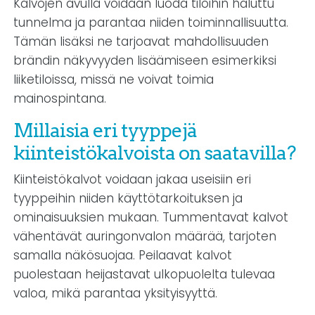
Kalvojen avulla voidaan luoda tiloihin haluttu
tunnelma ja parantaa niiden toiminnallisuutta.
Tämän lisäksi ne tarjoavat mahdollisuuden
brändin näkyvyyden lisäämiseen esimerkiksi
liiketiloissa, missä ne voivat toimia
mainospintana.
Millaisia eri tyyppejä
kiinteistökalvoista on saatavilla?
Kiinteistökalvot voidaan jakaa useisiin eri
tyyppeihin niiden käyttötarkoituksen ja
ominaisuuksien mukaan. Tummentavat kalvot
vähentävät auringonvalon määrää, tarjoten
samalla näkösuojaa. Peilaavat kalvot
puolestaan heijastavat ulkopuolelta tulevaa
valoa, mikä parantaa yksityisyyttä.