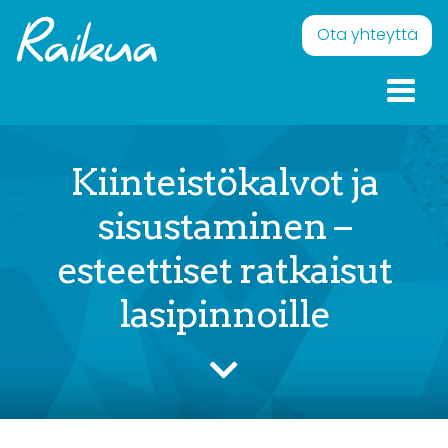
Skip to content
Raikua
Eläväistä pintaa – Onnellisia ilmeitä
Ota yhteyttä
Kiinteistökalvot ja
sisustaminen –
esteettiset ratkaisut
lasipinnoille