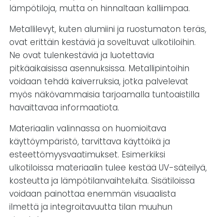
lämpötiloja, mutta on hinnaltaan kalliimpaa.
Metallilevyt, kuten alumiini ja ruostumaton teräs,
ovat erittäin kestäviä ja soveltuvat ulkotiloihin.
Ne ovat tulenkestäviä ja luotettavia
pitkäaikaisissa asennuksissa. Metallipintoihin
voidaan tehdä kaiverruksia, jotka palvelevat
myös näkövammaisia tarjoamalla tuntoaistilla
havaittavaa informaatiota.
Materiaalin valinnassa on huomioitava
käyttöympäristö, tarvittava käyttöikä ja
esteettömyysvaatimukset. Esimerkiksi
ulkotiloissa materiaalin tulee kestää UV-säteilyä,
kosteutta ja lämpötilanvaihteluita. Sisätiloissa
voidaan painottaa enemmän visuaalista
ilmettä ja integroitavuutta tilan muuhun