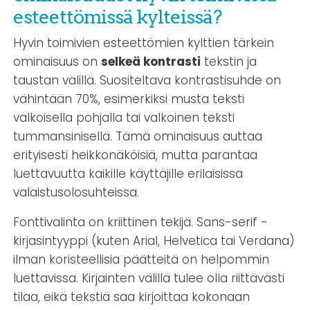
esteettömissä kylteissä?
Hyvin toimivien esteettömien kylttien tärkein
ominaisuus on
selkeä kontrasti
tekstin ja
taustan välillä. Suositeltava kontrastisuhde on
vähintään 70%, esimerkiksi musta teksti
valkoisella pohjalla tai valkoinen teksti
tummansinisellä. Tämä ominaisuus auttaa
erityisesti heikkonäköisiä, mutta parantaa
luettavuutta kaikille käyttäjille erilaisissa
valaistusolosuhteissa.
Fonttivalinta on kriittinen tekijä. Sans-serif -
kirjasintyyppi (kuten Arial, Helvetica tai Verdana)
ilman koristeellisia päätteitä on helpommin
luettavissa. Kirjainten välillä tulee olla riittävästi
tilaa, eikä tekstiä saa kirjoittaa kokonaan