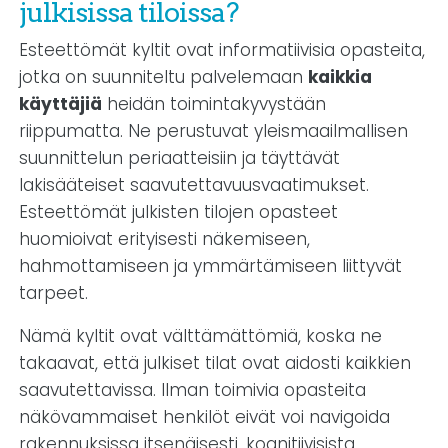
julkisissa tiloissa?
Esteettömät kyltit ovat informatiivisia opasteita,
jotka on suunniteltu palvelemaan
kaikkia
käyttäjiä
heidän toimintakyvystään
riippumatta. Ne perustuvat yleismaailmallisen
suunnittelun periaatteisiin ja täyttävät
lakisääteiset saavutettavuusvaatimukset.
Esteettömät julkisten tilojen opasteet
huomioivat erityisesti näkemiseen,
hahmottamiseen ja ymmärtämiseen liittyvät
tarpeet.
Nämä kyltit ovat välttämättömiä, koska ne
takaavat, että julkiset tilat ovat aidosti kaikkien
saavutettavissa. Ilman toimivia opasteita
näkövammaiset henkilöt eivät voi navigoida
rakennuksissa itsenäisesti, kognitiivisista