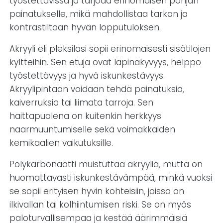
työstettävissä ja tarjoaa erinomaisen pohjan
painatukselle, mikä mahdollistaa tarkan ja
kontrastiltaan hyvän lopputuloksen.
Akryyli eli pleksilasi sopii erinomaisesti sisätilojen
kyltteihin. Sen etuja ovat läpinäkyvyys, helppo
työstettävyys ja hyvä iskunkestävyys.
Akryylipintaan voidaan tehdä painatuksia,
kaiverruksia tai liimata tarroja. Sen
haittapuolena on kuitenkin herkkyys
naarmuuntumiselle sekä voimakkaiden
kemikaalien vaikutuksille.
Polykarbonaatti muistuttaa akryyliä, mutta on
huomattavasti iskunkestävämpää, minkä vuoksi
se sopii erityisen hyvin kohteisiin, joissa on
ilkivallan tai kolhiintumisen riski. Se on myös
paloturvallisempaa ja kestää äärimmäisiä