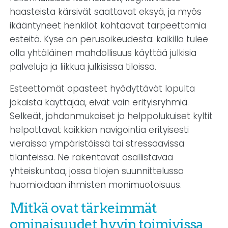
haasteista kärsivät saattavat eksyä, ja myös
ikääntyneet henkilöt kohtaavat tarpeettomia
esteitä. Kyse on perusoikeudesta: kaikilla tulee
olla yhtäläinen mahdollisuus käyttää julkisia
palveluja ja liikkua julkisissa tiloissa.
Esteettömät opasteet hyödyttävät lopulta
jokaista käyttäjää, eivät vain erityisryhmiä.
Selkeät, johdonmukaiset ja helppolukuiset kyltit
helpottavat kaikkien navigointia erityisesti
vieraissa ympäristöissä tai stressaavissa
tilanteissa. Ne rakentavat osallistavaa
yhteiskuntaa, jossa tilojen suunnittelussa
huomioidaan ihmisten monimuotoisuus.
Mitkä ovat tärkeimmät
ominaisuudet hyvin toimivissa