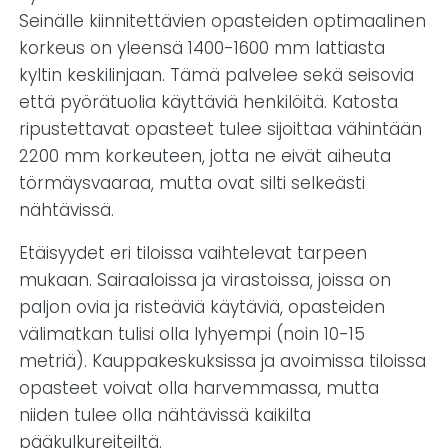
Seinälle kiinnitettävien opasteiden optimaalinen
korkeus on yleensä 1400-1600 mm lattiasta
kyltin keskilinjaan. Tämä palvelee sekä seisovia
että pyörätuolia käyttäviä henkilöitä. Katosta
ripustettavat opasteet tulee sijoittaa vähintään
2200 mm korkeuteen, jotta ne eivät aiheuta
törmäysvaaraa, mutta ovat silti selkeästi
nähtävissä.
Etäisyydet eri tiloissa vaihtelevat tarpeen
mukaan. Sairaaloissa ja virastoissa, joissa on
paljon ovia ja risteäviä käytäviä, opasteiden
välimatkan tulisi olla lyhyempi (noin 10-15
metriä). Kauppakeskuksissa ja avoimissa tiloissa
opasteet voivat olla harvemmassa, mutta
niiden tulee olla nähtävissä kaikilta
pääkulkureiteiltä.