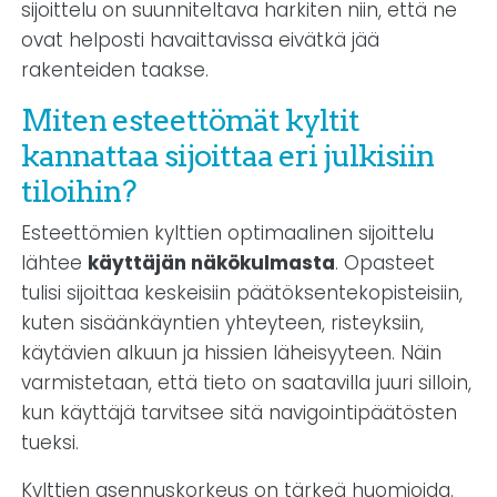
sijoittelu on suunniteltava harkiten niin, että ne
ovat helposti havaittavissa eivätkä jää
rakenteiden taakse.
Miten esteettömät kyltit
kannattaa sijoittaa eri julkisiin
tiloihin?
Esteettömien kylttien optimaalinen sijoittelu
lähtee
käyttäjän näkökulmasta
. Opasteet
tulisi sijoittaa keskeisiin päätöksentekopisteisiin,
kuten sisäänkäyntien yhteyteen, risteyksiin,
käytävien alkuun ja hissien läheisyyteen. Näin
varmistetaan, että tieto on saatavilla juuri silloin,
kun käyttäjä tarvitsee sitä navigointipäätösten
tueksi.
Kylttien asennuskorkeus on tärkeä huomioida.