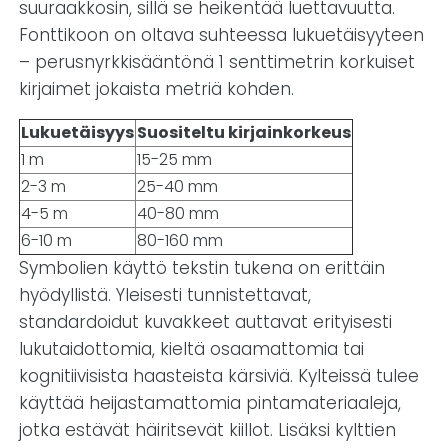
suuraakkosin, sillä se heikentää luettavuutta.
Fonttikoon on oltava suhteessa lukuetäisyyteen
– perusnyrkkisääntönä 1 senttimetrin korkuiset
kirjaimet jokaista metriä kohden.
Lukuetäisyys
Suositeltu kirjainkorkeus
1 m
15-25 mm
2-3 m
25-40 mm
4-5 m
40-80 mm
6-10 m
80-160 mm
Symbolien käyttö tekstin tukena on erittäin
hyödyllistä. Yleisesti tunnistettavat,
standardoidut kuvakkeet auttavat erityisesti
lukutaidottomia, kieltä osaamattomia tai
kognitiivisista haasteista kärsiviä. Kylteissä tulee
käyttää heijastamattomia pintamateriaaleja,
jotka estävät häiritsevät kiillot. Lisäksi kylttien