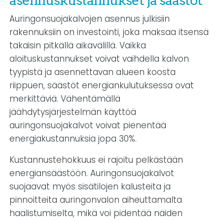
asennuskustannukset ja säästöt
Auringonsuojakalvojen asennus julkisiin
rakennuksiin on investointi, joka maksaa itsensä
takaisin pitkällä aikavälillä. Vaikka
aloituskustannukset voivat vaihdella kalvon
tyypistä ja asennettavan alueen koosta
riippuen, säästöt energiankulutuksessa ovat
merkittäviä. Vähentämällä
jäähdytysjärjestelmän käyttöä
auringonsuojakalvot voivat pienentää
energiakustannuksia jopa 30%.
Kustannustehokkuus ei rajoitu pelkästään
energiansäästöön. Auringonsuojakalvot
suojaavat myös sisätilojen kalusteita ja
pinnoitteita auringonvalon aiheuttamalta
haalistumiselta, mikä voi pidentää näiden