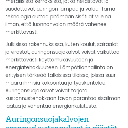
metallisista kerroksista, jotka heijastavat ja
suodattavat auringon lämpöä ja valoa. Tämä
teknologia auttaa pitämään sisätilat viileinä
ilman, että luonnonvalon määrä vähenee
merkittävästi.
Julkisissa rakennuksissa, kuten koulut, sairaalat
ja virastot, auringonsuojakalvot voivat vaikuttaa
merkittävästi käyttömukavuuteen ja
energiatehokkuuteen. Lämpötilanhallinta on
erityisen tärkeää tällaisissa tiloissa, joissa suuri
määrä ihmisiä kokoontuu ja työskentelee.
Auringonsuojakalvot voivat tarjota
kustannustehokkaan tavan parantaa sisäilman
laatua ja vähentää energiankulutusta.
Auringonsuojakalvojen