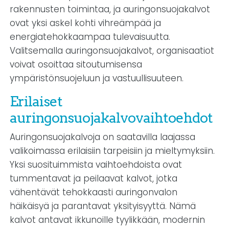
rakennusten toimintaa, ja auringonsuojakalvot
ovat yksi askel kohti vihreämpää ja
energiatehokkaampaa tulevaisuutta.
Valitsemalla auringonsuojakalvot, organisaatiot
voivat osoittaa sitoutumisensa
ympäristönsuojeluun ja vastuullisuuteen.
Erilaiset
auringonsuojakalvovaihtoehdot
Auringonsuojakalvoja on saatavilla laajassa
valikoimassa erilaisiin tarpeisiin ja mieltymyksiin.
Yksi suosituimmista vaihtoehdoista ovat
tummentavat ja peilaavat kalvot, jotka
vähentävät tehokkaasti auringonvalon
häikäisyä ja parantavat yksityisyyttä. Nämä
kalvot antavat ikkunoille tyylikkään, modernin