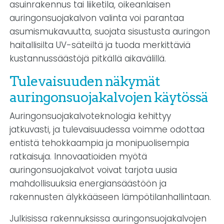
asuinrakennus tai liiketila, oikeanlaisen
auringonsuojakalvon valinta voi parantaa
asumismukavuutta, suojata sisustusta auringon
haitallisilta UV-säteiltä ja tuoda merkittäviä
kustannussäästöjä pitkällä aikavälillä.
Tulevaisuuden näkymät
auringonsuojakalvojen käytössä
Auringonsuojakalvoteknologia kehittyy
jatkuvasti, ja tulevaisuudessa voimme odottaa
entistä tehokkaampia ja monipuolisempia
ratkaisuja. Innovaatioiden myötä
auringonsuojakalvot voivat tarjota uusia
mahdollisuuksia energiansäästöön ja
rakennusten älykkääseen lämpötilanhallintaan.
Julkisissa rakennuksissa auringonsuojakalvojen