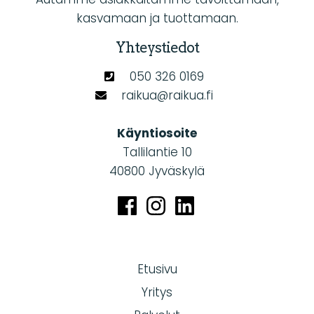
kasvamaan ja tuottamaan.
Yhteystiedot
050 326 0169
raikua@raikua.fi
Käyntiosoite
Tallilantie 10
40800 Jyväskylä
Etusivu
Yritys