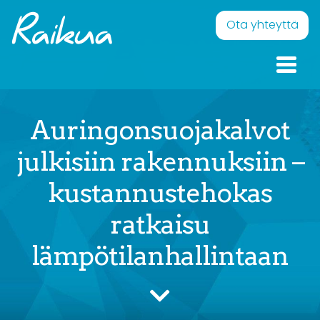
Skip to content
Raikua
Eläväistä pintaa – Onnellisia ilmeitä
Ota yhteyttä
Auringonsuojakalvot
julkisiin rakennuksiin –
kustannustehokas
ratkaisu
lämpötilanhallintaan