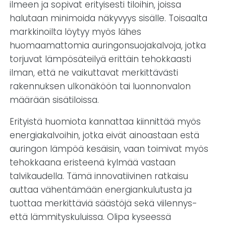
ilmeen ja sopivat erityisesti tiloihin, joissa
halutaan minimoida näkyvyys sisälle. Toisaalta
markkinoilta löytyy myös lähes
huomaamattomia auringonsuojakalvoja, jotka
torjuvat lämpösäteilyä erittäin tehokkaasti
ilman, että ne vaikuttavat merkittävästi
rakennuksen ulkonäköön tai luonnonvalon
määrään sisätiloissa.
Erityistä huomiota kannattaa kiinnittää myös
energiakalvoihin, jotka eivät ainoastaan estä
auringon lämpöä kesäisin, vaan toimivat myös
tehokkaana eristeenä kylmää vastaan
talvikaudella. Tämä innovatiivinen ratkaisu
auttaa vähentämään energiankulutusta ja
tuottaa merkittäviä säästöjä sekä viilennys-
että lämmityskuluissa. Olipa kyseessä