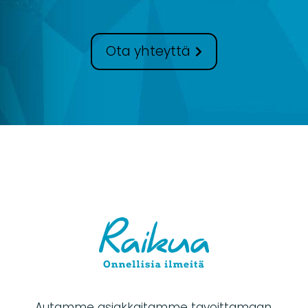
Ota yhteyttä
Autamme asiakkaitamme tavoittamaan,