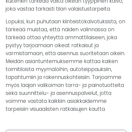
kuitenkin tärkeää valita oikean tyyppinen kalvo,
joka vastaa tarkasti tilan valaistustarpeita.
Lopuksi, kun puhutaan kiinteistökalvotuksista, on
tärkeää muistaa, että näiden valinnassa on
tärkeää ottaa yhteyttä ammattilaiseen, joka
pystyy tarjoamaan oikeat ratkaisut ja
varmistamaan, että asennus suoritetaan oikein.
Meidän asiantuntemuksemme kattaa kaiken
toimitiloista myymälöihin, autoteippauksiin,
tapahtumiin ja rakennuskohteisiin. Tarjoamme
myös laajan valikoiman tarra- ja painotuotteita
sekä suunnittelu- ja asennuspalvelut, jotta
voimme vastata kaikkiin asiakkaidemme
tarpeisiin visuaalisten ratkaisujen kautta.