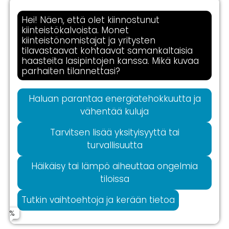
Hei! Näen, että olet kiinnostunut
kiinteistökalvoista. Monet
kiinteistönomistajat ja yritysten
tilavastaavat kohtaavat samankaltaisia
haasteita lasipintojen kanssa. Mikä kuvaa
parhaiten tilannettasi?
Haluan parantaa energiatehokkuutta ja
vähentää kuluja
Tarvitsen lisää yksityisyyttä tai
turvallisuutta
Häikäisy tai lämpö aiheuttaa ongelmia
tiloissa
Tutkin vaihtoehtoja ja kerään tietoa