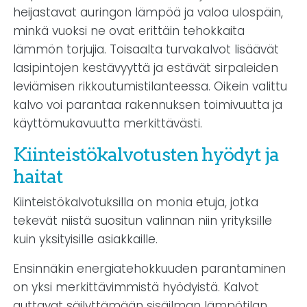
heijastavat auringon lämpöä ja valoa ulospäin,
minkä vuoksi ne ovat erittäin tehokkaita
lämmön torjujia. Toisaalta turvakalvot lisäävät
lasipintojen kestävyyttä ja estävät sirpaleiden
leviämisen rikkoutumistilanteessa. Oikein valittu
kalvo voi parantaa rakennuksen toimivuutta ja
käyttömukavuutta merkittävästi.
Kiinteistökalvotusten hyödyt ja
haitat
Kiinteistökalvotuksilla on monia etuja, jotka
tekevät niistä suositun valinnan niin yrityksille
kuin yksityisille asiakkaille.
Ensinnäkin energiatehokkuuden parantaminen
on yksi merkittävimmistä hyödyistä. Kalvot
auttavat säilyttämään sisäilman lämpötilan