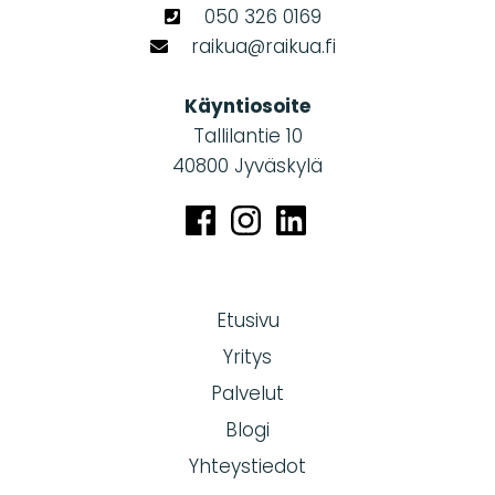
050 326 0169
raikua@raikua.fi
Käyntiosoite
Tallilantie 10
40800 Jyväskylä
Etusivu
Yritys
Palvelut
Blogi
Yhteystiedot