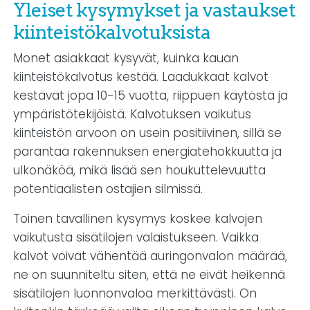
Yleiset kysymykset ja vastaukset
kiinteistökalvotuksista
Monet asiakkaat kysyvät, kuinka kauan
kiinteistökalvotus kestää. Laadukkaat kalvot
kestävät jopa 10-15 vuotta, riippuen käytöstä ja
ympäristötekijöistä. Kalvotuksen vaikutus
kiinteistön arvoon on usein positiivinen, sillä se
parantaa rakennuksen energiatehokkuutta ja
ulkonäköä, mikä lisää sen houkuttelevuutta
potentiaalisten ostajien silmissä.
Toinen tavallinen kysymys koskee kalvojen
vaikutusta sisätilojen valaistukseen. Vaikka
kalvot voivat vähentää auringonvalon määrää,
ne on suunniteltu siten, että ne eivät heikennä
sisätilojen luonnonvaloa merkittävästi. On