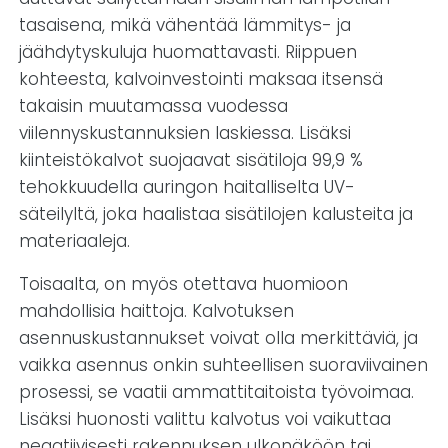
tasaisena, mikä vähentää lämmitys- ja
jäähdytyskuluja huomattavasti. Riippuen
kohteesta, kalvoinvestointi maksaa itsensä
takaisin muutamassa vuodessa
viilennyskustannuksien laskiessa. Lisäksi
kiinteistökalvot suojaavat sisätiloja 99,9 %
tehokkuudella auringon haitalliselta UV-
säteilyltä, joka haalistaa sisätilojen kalusteita ja
materiaaleja.
Toisaalta, on myös otettava huomioon
mahdollisia haittoja. Kalvotuksen
asennuskustannukset voivat olla merkittäviä, ja
vaikka asennus onkin suhteellisen suoraviivainen
prosessi, se vaatii ammattitaitoista työvoimaa.
Lisäksi huonosti valittu kalvotus voi vaikuttaa
negatiivisesti rakennuksen ulkonäköön tai