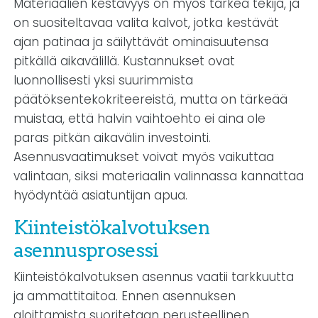
Materiaalien kestävyys on myös tärkeä tekijä, ja
on suositeltavaa valita kalvot, jotka kestävät
ajan patinaa ja säilyttävät ominaisuutensa
pitkällä aikavälillä. Kustannukset ovat
luonnollisesti yksi suurimmista
päätöksentekokriteereistä, mutta on tärkeää
muistaa, että halvin vaihtoehto ei aina ole
paras pitkän aikavälin investointi.
Asennusvaatimukset voivat myös vaikuttaa
valintaan, siksi materiaalin valinnassa kannattaa
hyödyntää asiatuntijan apua.
Kiinteistökalvotuksen
asennusprosessi
Kiinteistökalvotuksen asennus vaatii tarkkuutta
ja ammattitaitoa. Ennen asennuksen
aloittamista suoritetaan perusteellinen