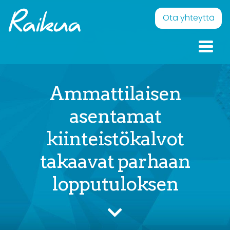
Skip to content
Raikua
Eläväistä pintaa – Onnellisia ilmeitä
Ota yhteyttä
Ammattilaisen
asentamat
kiinteistökalvot
takaavat parhaan
lopputuloksen