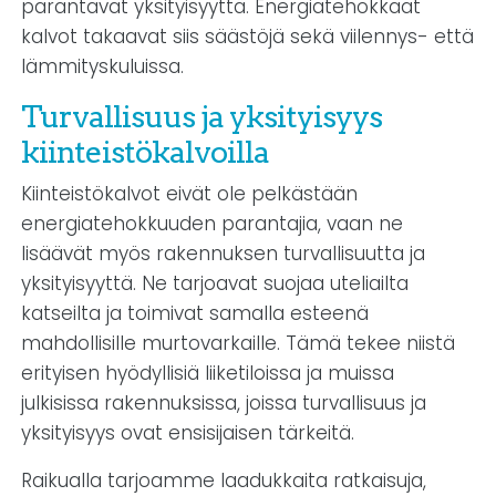
parantavat yksityisyyttä. Energiatehokkaat
kalvot takaavat siis säästöjä sekä viilennys- että
lämmityskuluissa.
Turvallisuus ja yksityisyys
kiinteistökalvoilla
Kiinteistökalvot eivät ole pelkästään
energiatehokkuuden parantajia, vaan ne
lisäävät myös rakennuksen turvallisuutta ja
yksityisyyttä. Ne tarjoavat suojaa uteliailta
katseilta ja toimivat samalla esteenä
mahdollisille murtovarkaille. Tämä tekee niistä
erityisen hyödyllisiä liiketiloissa ja muissa
julkisissa rakennuksissa, joissa turvallisuus ja
yksityisyys ovat ensisijaisen tärkeitä.
Raikualla tarjoamme laadukkaita ratkaisuja,