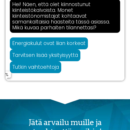
Hei! Näen, että olet kiinnostunut
kiinteistökalvoista. Monet
kiinteistönomistajat kohtaavat
samankaltaisia haasteita tässä asiassa.
Mikä kuvaa parhaiten tilannettasi?
Energiakulut ovat liian korkeat
Tarvitsen lisää yksityisyyttä
Tutkin vaihtoehtoja
Jätä arvailu muille ja