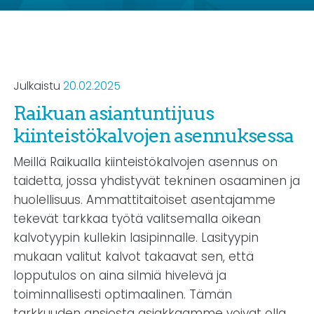
Julkaistu
20.02.2025
Raikuan asiantuntijuus
kiinteistökalvojen asennuksessa
Meillä Raikualla kiinteistökalvojen asennus on
taidetta, jossa yhdistyvät tekninen osaaminen ja
huolellisuus. Ammattitaitoiset asentajamme
tekevät tarkkaa työtä valitsemalla oikean
kalvotyypin kullekin lasipinnalle. Lasityypin
mukaan valitut kalvot takaavat sen, että
lopputulos on aina silmiä hivelevä ja
toiminnallisesti optimaalinen. Tämän
tarkkuuden ansiosta asiakkaamme voivat olla