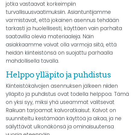
jotka vastaavat korkeimpiin
turvallisuusvaatimuksiin. Asiantuntijamme
varmistavat, että jokainen asennus tehdään
tarkasti ja huolellisesti, käyttäen vain parhaita
saatavilla olevia materiaaleja. Näin
asiakkaamme voivat olla varmoja siitä, että
heidän kiinteistönsä on suojattu parhaalla
mahdollisella tavalla.
Helppo ylläpito ja puhdistus
Kiinteistökalvojen asennuksen jälkeen niiden
ylläpito ja puhdistus ovat todella helppoa. Tämä
on yksi syy, miksi yhä useammat valitsevat
Raikuan tarjoamat kalvoratkaisut. Kalvot on
suunniteltu kestämään käyttöä ja aikaa, ja ne
säilyttävät ulkonäkönsä ja ominaisuutensa
vuosia eteenpäin.