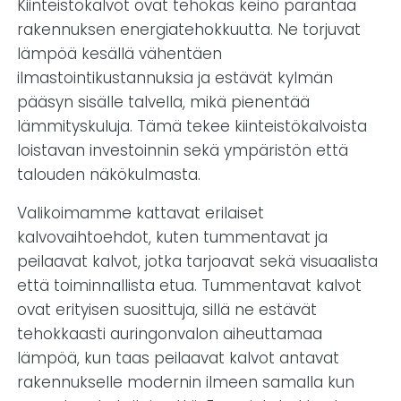
Kiinteistökalvot ovat tehokas keino parantaa
rakennuksen energiatehokkuutta. Ne torjuvat
lämpöä kesällä vähentäen
ilmastointikustannuksia ja estävät kylmän
pääsyn sisälle talvella, mikä pienentää
lämmityskuluja. Tämä tekee kiinteistökalvoista
loistavan investoinnin sekä ympäristön että
talouden näkökulmasta.
Valikoimamme kattavat erilaiset
kalvovaihtoehdot, kuten tummentavat ja
peilaavat kalvot, jotka tarjoavat sekä visuaalista
että toiminnallista etua. Tummentavat kalvot
ovat erityisen suosittuja, sillä ne estävät
tehokkaasti auringonvalon aiheuttamaa
lämpöä, kun taas peilaavat kalvot antavat
rakennukselle modernin ilmeen samalla kun