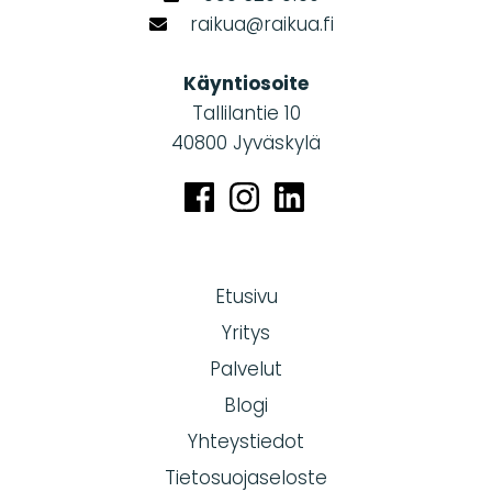
raikua@raikua.fi
Käyntiosoite
Tallilantie 10
40800 Jyväskylä
Etusivu
Yritys
Palvelut
Blogi
Yhteystiedot
Tietosuojaseloste