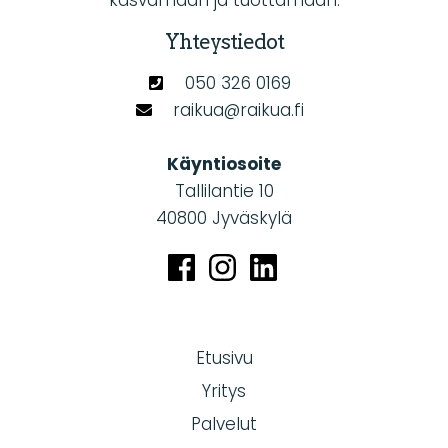
kasvamaan ja tuottamaan.
Yhteystiedot
050 326 0169
raikua@raikua.fi
Käyntiosoite
Tallilantie 10
40800 Jyväskylä
Etusivu
Yritys
Palvelut